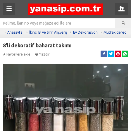
Anasayfa
İkinci El ve Sıfır Alışveriş
Ev Dekorasyon
Mutfak Gereçler
8’li dekoratif baharat takımı
Favorilere ekle
Yazdır