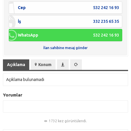
Cep
532 242 16 93
İş
332 235 65 35
WhatsApp
532 242 16 93
İlan sahibine mesaj gönder
Açıklama
Konum
Açıklama bulunamadı
Yorumlar
1732 kez görüntülendi.