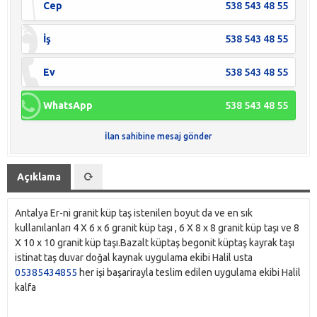
Cep
538 543 48 55
İş
538 543 48 55
Ev
538 543 48 55
WhatsApp
538 543 48 55
İlan sahibine mesaj gönder
Açıklama
Antalya Er-ni granit küp taş istenilen boyut da ve en sık
kullanılanları 4 X 6 x 6 granit küp taşı , 6 X 8 x 8 granit küp taşı ve 8
X 10 x 10 granit küp taşı.Bazalt küptaş begonit küptaş kayrak taşı
istinat taş duvar doğal kaynak uygulama ekibi Halil usta
05385434855
her işi başarirayla teslim edilen uygulama ekibi Halil
kalfa