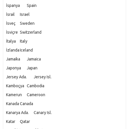
İspanya
Spain
İsrail
Israel
İsveç
Sweden
İsviçre
Switzerland
İtalya
Italy
İzlanda
Iceland
Jamaika
Jamaica
Japonya
Japan
Jersey Ada.
Jersey Isl.
Kamboçya
Cambodia
Kamerun
Cameroon
Kanada
Canada
Kanarya Ada.
Canary Isl.
Katar
Qatar