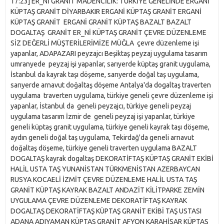
17:23] ER_Nİ GRANİT MADENCİLİK: TÜRKİYE GENELİNDE ERGANİ
KÜPTAŞ GRANİT DİYARBAKIR ERGANİ KÜPTAŞ GRANİT ERGANİ
KÜPTAŞ GRANİT ERGANİ GRANİT KÜPTAŞ BAZALT BAZALT
DOGALTAŞ GRANİT ER_Nİ KÜPTAŞ GRANİT ÇEVRE DÜZENLEME
SİZ DEĞERLİ MÜŞTERİLERİMİZE MÜĞLA çevre düzenleme işi
yapanlar, ADAPAZARI peyzajcı Beşiktaş peyzaj uygulama tasarım
umranyede peyzaj işi yapanlar, sarıyerde küptaş granit uygulama,
İstanbul da kayrak taşı döşeme, sarıyerde doğal taş uygulama,
sarıyerde arnavut doğaltaş döşeme Antalya'da dogaltaş traverten
uygulama traverten uygulama, türkiye geneli çevre düzenleme işi
yapanlar, İstanbul da geneli peyzajcı, türkiye geneli peyzaj
uygulama tasarım İzmir de geneli peyzaj işi yapanlar, türkiye
geneli küptaş granit uygulama, türkiye geneli kayrak taşı döşeme,
aydın geneli doğal taş uygulama, Tekirdağ'da geneli arnavut
doğaltaş döşeme, türkiye geneli traverten uygulama BAZALT
DOGALTAŞ kayrak dogaltaş DEKORATİFTAŞ KÜPTAŞ GRANİT EKİBİ
HALİL USTA TAŞ YUNANİSTAN TÜRKMENİSTAN AZERBAYCAN
RUSYA KOCAELİ İZMİT ÇEVRE DÜZENLEME HALİL USTA TAŞ
GRANİT KÜPTAŞ KAYRAK BAZALT ANDAZİT KİLİTPARKE ZEMİN
UYGULAMA ÇEVRE DÜZENLEME DEKORATİFTAŞ KAYRAK
DOGALTAŞ DEKORATİFTAŞ KÜPTAŞ GRANİT EKİBİ TAŞ USTASI
ADANA ADIYAMAN KÜPTAŞ GRANİT AFYON KARAHİSAR KÜPTAŞ