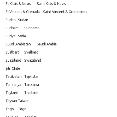
St.Kittis & Nevis
Saint Kitts & Nevis
St.Vincent & Grenada
Saint Vincent & Grenadines
Sudan
Sudan
Surinam
Suriname
Suriye
Syria
Suudi Arabistan
Saudi Arabia
Svalbard
Svalbard
Svaziland
Swaziland
Şili
Chile
Tacikistan
Tajikistan
Tanzanya
Tanzania
Tayland
Thailand
Tayvan
Taiwan
Togo
Togo