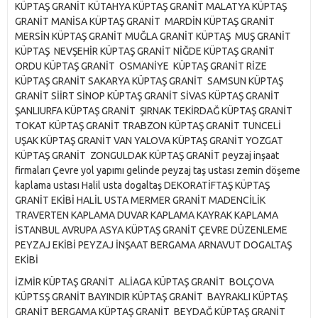
KÜPTAŞ GRANİT KÜTAHYA KÜPTAŞ GRANİT MALATYA KÜPTAŞ
GRANİT MANİSA KÜPTAŞ GRANİT MARDİN KÜPTAŞ GRANİT
MERSİN KÜPTAŞ GRANİT MUĞLA GRANİT KÜPTAŞ MUŞ GRANİT
KÜPTAŞ NEVŞEHİR KÜPTAŞ GRANİT NİĞDE KÜPTAŞ GRANİT
ORDU KÜPTAŞ GRANİT OSMANİYE KÜPTAŞ GRANİT RİZE
KÜPTAŞ GRANİT SAKARYA KÜPTAŞ GRANİT SAMSUN KÜPTAŞ
GRANİT SİİRT SİNOP KÜPTAŞ GRANİT SİVAS KÜPTAŞ GRANİT
ŞANLIURFA KÜPTAŞ GRANİT ŞIRNAK TEKİRDAĞ KÜPTAŞ GRANİT
TOKAT KÜPTAŞ GRANİT TRABZON KÜPTAŞ GRANİT TUNCELİ
UŞAK KÜPTAŞ GRANİT VAN YALOVA KÜPTAŞ GRANİT YOZGAT
KÜPTAŞ GRANİT ZONGULDAK KÜPTAŞ GRANİT peyzaj inşaat
firmaları Çevre yol yapımı gelinde peyzaj taş ustası zemin döşeme
kaplama ustası Halil usta dogaltaş DEKORATİFTAŞ KÜPTAŞ
GRANİT EKİBİ HALİL USTA MERMER GRANİT MADENCİLİK
TRAVERTEN KAPLAMA DUVAR KAPLAMA KAYRAK KAPLAMA
İSTANBUL AVRUPA ASYA KÜPTAŞ GRANİT ÇEVRE DÜZENLEME
PEYZAJ EKİBİ PEYZAJ İNŞAAT BERGAMA ARNAVUT DOGALTAŞ
EKİBİ
İZMİR KÜPTAŞ GRANİT ALİAGA KÜPTAŞ GRANİT BOLÇOVA
KÜPTSŞ GRANİT BAYINDIR KÜPTAŞ GRANİT BAYRAKLI KÜPTAŞ
GRANİT BERGAMA KÜPTAŞ GRANİT BEYDAĞ KÜPTAŞ GRANİT