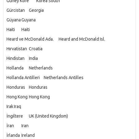
Güney Kore
Korea South
Gürcistan
Georgia
Güyana
Guyana
Haiti
Haiti
Heard ve McDonald Ada.
Heard and McDonald Isl.
Hırvatistan
Croatia
Hindistan
India
Hollanda
Netherlands
Hollanda Antilleri
Netherlands Antilles
Honduras
Honduras
Hong Kong
Hong Kong
Irak
Iraq
İngiltere
UK (United Kingdom)
İran
Iran
İrlanda
Ireland