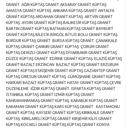
GRANİT AĞRI KÜPTAŞ GRANİT AKSARAY GRANİT KÜPTAŞ
AMASYA GRANİT KÜPTAŞ ANKARA KÜPTAŞ GRANİT ANTALYA
GRANİT KÜPTAŞ ARDAHAN GRANİT KÜPTAŞ ARTVİN GRANİT
KÜPTAŞ AYDIN GRANİT KÜPTAŞ BALIKESİR KÜPTAŞ GRANİT
BARTIN GRANİT KÜPTAŞ BATMAN KÜPTAŞ GRANİT BAYBURT
GRANİT KÜPTAŞ BİLECİK BİNGÖL BİTLİS BOLU GRANİT KÜPTAŞ
BURDUR KÜPTAŞ GRANİT BURSA KÜPTAŞ GRANİT ÇANAKKALE
KÜPTAŞ GRANİT ÇANKIRI GRANİT KÜPTAŞ ÇORUM GRANİT
KÜPTAŞ DENİZLİ GRANİT KÜPTAŞ DİYARBAKIR GRANİT KÜPTAŞ
DÜZCE KÜPTAŞ GRANİT EDİRNE GRANİT KÜPTAŞ ELAZIĞ KÜPTAŞ
GRANİT BAZALT ERZİNCAN BAZALT KÜPTAŞ GRANİT ERZURUM
GRANİT KÜPTAŞ ESKİŞEHİR GRANİT KÜPTAŞ GAZİANTEP GRANİT
KÜPTAŞ GİRESUN GRANİT KÜPTAŞ GÜMÜŞHANE GRANİT KÜPTAŞ
HAKKARİ BAZALT KÜPTAŞ GRANİT HATAY GRANİT KÜPTAŞ ÇEVRE
DÜZENLEME IĞDIR KÜPTAŞ GRANİT ISPARTA KÜPTAŞ GRANİT
İSTANBUL KÜPTAŞ GRANİT İZMİR KÜPTAŞ GRANİT
KAHRAMANMARAŞ GRANİT KÜPTAŞ KARABÜK KÜPTAŞ GRANİT
KARAMAN GRANİT KÜPTAŞ KARS KÜPTAŞ GRANİT KASTAMONU
GRANİT KÜPTAŞ KAYSERİ GRANİT KÜPTAŞ KIRIKKALE GRANİT
KÜPTAŞ KIRKLARELİ KÜPTAŞ GRANİT KIRŞEHİR KİLİS GRANİT
KÜPTAŞ KOCAELİ GRANİT KÜPTAŞ KÜPTAŞ GRANİT KONYA