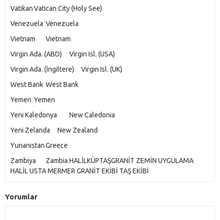
Vatikan
Vatican City (Holy See)
Venezuela
Venezuela
Vietnam
Vietnam
Virgin Ada. (ABD)
Virgin Isl. (USA)
Virgin Ada. (İngiltere)
Virgin Isl. (UK)
West Bank
West Bank
Yemen
Yemen
Yeni Kaledonya
New Caledonia
Yeni Zelanda
New Zealand
Yunanistan
Greece
Zambiya
Zambia HALİLKÜPTAŞGRANİT ZEMİN UYGULAMA
HALİL USTA MERMER GRANİT EKİBİ TAŞ EKİBİ
Yorumlar