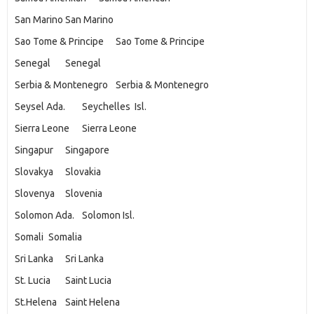
San Marino
San Marino
Sao Tome & Principe
Sao Tome & Principe
Senegal
Senegal
Serbia & Montenegro
Serbia & Montenegro
Seysel Ada.
Seychelles Isl.
Sierra Leone
Sierra Leone
Singapur
Singapore
Slovakya
Slovakia
Slovenya
Slovenia
Solomon Ada.
Solomon Isl.
Somali
Somalia
Sri Lanka
Sri Lanka
St. Lucia
Saint Lucia
St.Helena
Saint Helena