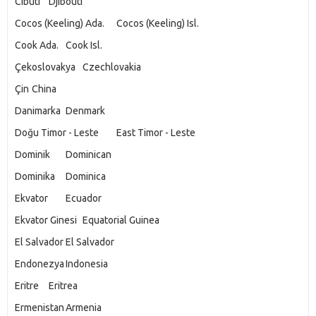
Cibuti
Djibouti
Cocos (Keeling) Ada.
Cocos (Keeling) Isl.
Cook Ada.
Cook Isl.
Çekoslovakya
Czechlovakia
Çin
China
Danimarka
Denmark
Doğu Timor - Leste
East Timor - Leste
Dominik
Dominican
Dominika
Dominica
Ekvator
Ecuador
Ekvator Ginesi
Equatorial Guinea
El Salvador
El Salvador
Endonezya
Indonesia
Eritre
Eritrea
Ermenistan
Armenia