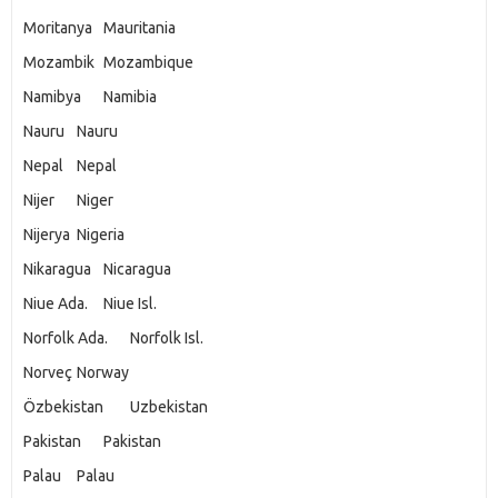
Moritanya
Mauritania
Mozambik
Mozambique
Namibya
Namibia
Nauru
Nauru
Nepal
Nepal
Nijer
Niger
Nijerya
Nigeria
Nikaragua
Nicaragua
Niue Ada.
Niue Isl.
Norfolk Ada.
Norfolk Isl.
Norveç
Norway
Özbekistan
Uzbekistan
Pakistan
Pakistan
Palau
Palau