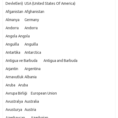
Devletleri)
USA (United States Of America)
Afganistan
Afghanistan
Almanya
Germany
Andorra
Andorra
Angola
Angola
Anguilla
Anguilla
Antartika
Antarctica
Antigua ve Barbuda
Antigua and Barbuda
Arjantin
Argentina
Arnavutluk
Albania
Aruba
Aruba
Avrupa Birliği
European Union
Avustralya
Australia
Avusturya
Austria
Azerbaycan
Azerbaijan