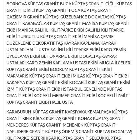
BORNOVA KÜPTAŞ GRANİT BUCA KÜPTAŞ GRANİT ÇİĞLİ KÜPTAŞ
GRANİT DİKİLİ KÜPTAŞ GRANİT FOCA KÜPTAŞ GRANİT
GAZİEMİR GRANİT KÜPTAŞ GÜZELBAHCE DOGALTAŞ KÜPTAŞ
GRANİT KARABAĞLAR KÜPTAŞ GRANİT MANİSA KÜPTAŞ GRANİT
EKİBİ MANİSA SALİHLİ KİLİTPARKE EKİBİ SALİHLİ KİLİTPARKE
EKİBİ TURGUTLU KÜPTAŞ GRANİT EKİBİ MANİSA ÇEVRE
DÜZENLEME DEKORATİFTAŞ KAYRAK KAPLAMA KAYRAK
USTALARI HALİL USTA SALİHLİ KİLİTPARKE EKİBİ KARO ZEMİN
UYGULAMA EKİBİ BETONARME EKİBİ DOGALTAŞ KAYRAK
USTALARI KARO ZEMİN KAPLAMA USTASI EKİBİ MUĞLA İLCELERİ
KÜPTAŞ GRANİT EKİBİ BODRUM KÜPTAŞ GRANİT EKİBİ
MARMARİS KÜPTAŞ GRANİT EKİBİ MİLAS KÜPTAŞ GRANİT EKİBİ
SAKARYA KÜPTAŞ GRANİT EKİBİ KOCAELİ KÜPTAŞ GRANİT EKİBİ
İZMİT KÜPTAŞ GRANİT EKİBİ İSTANBUL GENELİNDE KÜPTAŞ
GRANİT EKİBİ KOCAELİ MERMER GRANİT EKİBİ KOCAELİ İZMİT
KÜPTAŞ GRANİT EKİBİ HALİL USTA
KARABURUN KÜPTAŞ GRANİT KARŞIYAKA KEMALPAŞA KÜPTAŞ
GRANİT KINIK KİRAZ KÜPTAŞ GRANİT KONAK KÜPTAŞ GRANİT
MENDERES KÜPTAŞ GRANİT MENEMEN KÜPTAŞ GRANİT
NARLIDERE GRANİT KÜPTAŞ ÖDEMİŞ GRANİT KÜPTAŞ DOGALTAŞ
KİLİTPARKE SEFERİHİSAR KÜPTAŞ GRANİT SELÇUK KÜPTAŞ