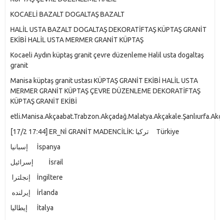
KOCAELİ BAZALT DOGALTAŞ BAZALT
HALİL USTA BAZALT DOGALTAŞ DEKORATİFTAŞ KÜPTAŞ GRANİT
EKİBİ HALİL USTA MERMER GRANİT KÜPTAŞ
Kocaeli Aydın küptaş granit çevre düzenleme Halil usta dogaltaş
granit
Manisa küptaş granit ustası KÜPTAŞ GRANİT EKİBİ HALİL USTA
MERMER GRANİT KÜPTAŞ ÇEVRE DÜZENLEME DEKORATİFTAŞ
KÜPTAŞ GRANİT EKİBİ
etli.Manisa.Akçaabat.Trabzon.Akçadağ.Malatya.Akçakale.Şanlıurfa.
[17/2 17:44] ER_Nİ GRANİT MADENCİLİK: تركيا
Türkiye
إسبانيا
İspanya
إسرائيل
İsrail
إنجلترا
İngiltere
إيرلنده
İrlanda
إيطاليا
İtalya