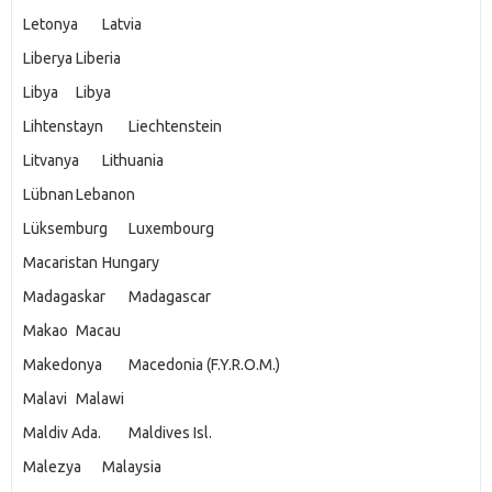
Letonya
Latvia
Liberya
Liberia
Libya
Libya
Lihtenstayn
Liechtenstein
Litvanya
Lithuania
Lübnan
Lebanon
Lüksemburg
Luxembourg
Macaristan
Hungary
Madagaskar
Madagascar
Makao
Macau
Makedonya
Macedonia (F.Y.R.O.M.)
Malavi
Malawi
Maldiv Ada.
Maldives Isl.
Malezya
Malaysia