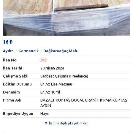
16
Aydın
Germencik
Dağkaraağaç Mah.
İlan No
913
İlan Tarihi
20 Nisan 2024
Çalışma Şekli
Serbest Çalışma (Freelance)
Eğitim Durumu
En Az Lise Mezunu
Deneyim
En Az 10 Yıl
Firma Adı
BAZALT KÜPTAŞ DOGAL GRANİT KIRMA KÜPTAŞ
AYDIN
Engelliye Uygun
Hayır
İlan ile ilgili şikayetim var