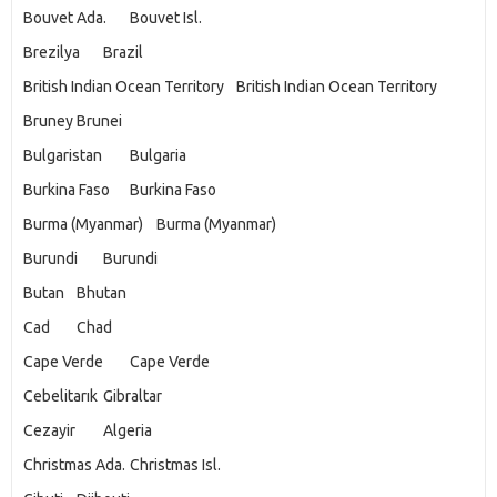
Bouvet Ada.
Bouvet Isl.
Brezilya
Brazil
British Indian Ocean Territory
British Indian Ocean Territory
Bruney
Brunei
Bulgaristan
Bulgaria
Burkina Faso
Burkina Faso
Burma (Myanmar)
Burma (Myanmar)
Burundi
Burundi
Butan
Bhutan
Cad
Chad
Cape Verde
Cape Verde
Cebelitarık
Gibraltar
Cezayir
Algeria
Christmas Ada.
Christmas Isl.