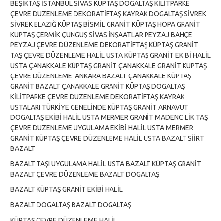
BEŞİKTAŞ İSTANBUL SİVAS KÜPTAŞ DOGALTAŞ KİLİTPARKE
ÇEVRE DÜZENLEME DEKORATİFTAŞ KAYRAK DOGALTAŞ SİVREK
SİVREK ELAZIĞ KÜPTAŞ BİSMİL GRANİT KÜPTAŞ HOPA GRANİT
KÜPTAŞ ÇERMİK ÇÜNGÜŞ SİVAS İNŞAATLAR PEYZAJ BAHÇE
PEYZAJ ÇEVRE DÜZENLEME DEKORATİFTAŞ KÜPTAŞ GRANİT
TAŞ ÇEVRE DÜZENLEME HALİL USTA KÜPTAŞ GRANİT EKİBİ HALİL
USTA ÇANAKKALE KÜPTAŞ GRANİT ÇANAKKALE GRANİT KÜPTAŞ
ÇEVRE DÜZENLEME ANKARA BAZALT ÇANAKKALE KÜPTAŞ
GRANİT BAZALT ÇANAKKALE GRANİT KÜPTAŞ DOGALTAŞ
KİLİTPARKE ÇEVRE DÜZENLEME DEKORATİFTAŞ KAYRAK
USTALARI TÜRKİYE GENELİNDE KÜPTAŞ GRANİT ARNAVUT
DOGALTAŞ EKİBİ HALİL USTA MERMER GRANİT MADENCİLİK TAŞ
ÇEVRE DÜZENLEME UYGULAMA EKİBİ HALİL USTA MERMER
GRANİT KÜPTAŞ ÇEVRE DÜZENLEME HALİL USTA BAZALT SİİRT
BAZALT
BAZALT TAŞI UYGULAMA HALİL USTA BAZALT KÜPTAŞ GRANİT
BAZALT ÇEVRE DÜZENLEME BAZALT DOGALTAŞ
BAZALT KÜPTAŞ GRANİT EKİBİ HALİL
BAZALT DOGALTAŞ BAZALT DOGALTAŞ
KÜPTAŞ ÇEVRE DÜZENLEME HALİL