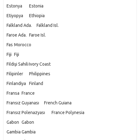
Estonya
Estonia
Etiyopya
Ethiopia
Falkland Ada.
Falkland Isl.
Faroe Ada.
Faroe Isl.
Fas
Morocco
Fiji
Fiji
Fildişi Sahili
Ivory Coast
Filipinler
Philippines
Finlandiya
Finland
Fransa
France
Fransız Guyanası
French Guiana
Fransız Polenazyası
France Polynesia
Gabon
Gabon
Gambia
Gambia