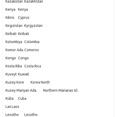
Kazakistan
Kazakhstan
Kenya
Kenya
Kıbrıs
Cyprus
Kırgızistan
Kyrgyzstan
Kiribati
Kiribati
Kolombiya
Colombia
Komor Ada.
Comoros
Kongo
Congo
Kosta Rika
Costa Rica
Kuveyt
Kuwait
Kuzey Kore
Korea North
Kuzey Mariyan Ada.
Northern Marianas Isl.
Küba
Cuba
Lao
Laos
Lesotho
Lesotho