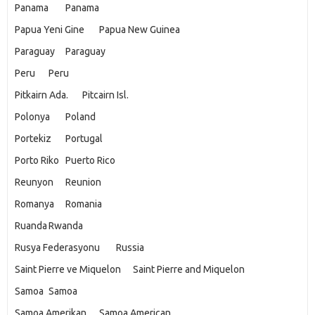
Panama
Panama
Papua Yeni Gine
Papua New Guinea
Paraguay
Paraguay
Peru
Peru
Pitkairn Ada.
Pitcairn Isl.
Polonya
Poland
Portekiz
Portugal
Porto Riko
Puerto Rico
Reunyon
Reunion
Romanya
Romania
Ruanda
Rwanda
Rusya Federasyonu
Russia
Saint Pierre ve Miquelon
Saint Pierre and Miquelon
Samoa
Samoa
Samoa Amerikan
Samoa American