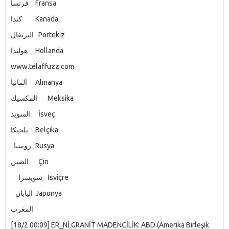
فرنسا
Fransa
كندا
Kanada
البرتغال
Portekiz
هولندا
Hollanda
www.telaffuzz.com
ألمانيا
Almanya
المكسيك
Meksika
السويد
İsveç
بلجيكا
Belçika
روسيا
Rusya
الصين
Çin
سويسرا
İsviçre
اليابان
Japonya
المغرب
[18/2 00:09] ER_Nİ GRANİT MADENCİLİK: ABD (Amerika Birleşik