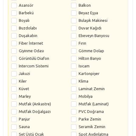
Asansör
Balkon
Barbekü
Beyaz Eşya
Boyalı
Bulaşık Makinesi
Buzdolabı
Duvar Kağıdı
Duşakabin
Ebeveyn Banyosu
Fiber İnternet
Fırın
Giyinme Odası
Gömme Dolap
Görüntülü Diafon
Hilton Banyo
Intercom Sistemi
Isıcam
Jakuzi
Kartonpiyer
Kiler
Klima
Küvet
Laminat Zemin
Marley
Mobilya
Mutfak (Ankastre)
Mutfak (Laminat)
Mutfak Doğalgazı
PVC Doğrama
Panjur
Parke Zemin
Sauna
Seramik Zemin
Set Üstü Ocak
Spot Aydınlatma