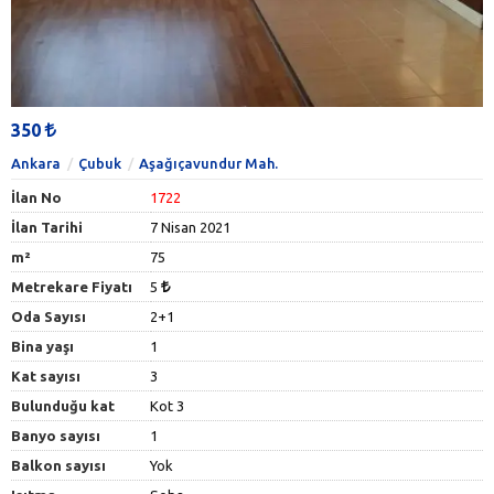
350
Ankara
Çubuk
Aşağıçavundur Mah.
İlan No
1722
İlan Tarihi
7 Nisan 2021
m²
75
Metrekare Fiyatı
5
Oda Sayısı
2+1
Bina yaşı
1
Kat sayısı
3
Bulunduğu kat
Kot 3
Banyo sayısı
1
Balkon sayısı
Yok