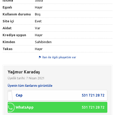
Isıtma
Soba
Eşyalı
Hayır
Kullanım durumu
Boş
Site içi
Evet
Aidat
Var
Krediye uygun
Hayır
Kimden
Sahibinden
Takas
Hayır
İlan ile ilgili şikayetim var
Yağmur Karadaş
Üyelik tarihi: 7 Nisan 2021
Üyenin tüm ilanlarını görüntüle
Cep
531 721 28 72
WhatsApp
531 721 28 72