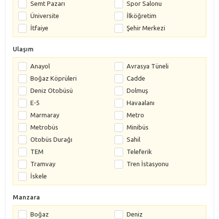
Semt Pazarı
Spor Salonu
Üniversite
İlköğretim
İtfaiye
Şehir Merkezi
Ulaşım
Anayol
Avrasya Tüneli
Boğaz Köprüleri
Cadde
Deniz Otobüsü
Dolmuş
E-5
Havaalanı
Marmaray
Metro
Metrobüs
Minibüs
Otobüs Durağı
Sahil
TEM
Teleferik
Tramvay
Tren İstasyonu
İskele
Manzara
Boğaz
Deniz