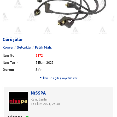
Görüşülür
Konya
Selçuklu
Fatih Mah.
İlan No
2172
İlan Tarihi
7 Ekim 2023
Durum
Sıfır
İlan ile ilgili şikayetim var
NİSSPA
Kayıt tarihi:
13 Ekim 2021, 23:38