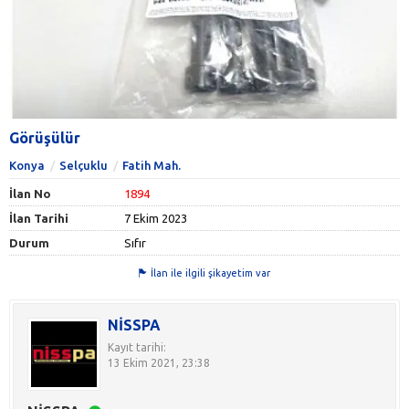
Görüşülür
Konya
Selçuklu
Fatih Mah.
İlan No
1894
İlan Tarihi
7 Ekim 2023
Durum
Sıfır
İlan ile ilgili şikayetim var
NİSSPA
Kayıt tarihi:
13 Ekim 2021, 23:38