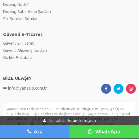
Doping Nedir?
Doping Satın Alma Şartları
Sık Sorulan Sorular
Güvenli E-Ticaret
Güvenli E-Ticaret
Güvenli Alışveriş İpuçları
Gizlilik Politikası
BİZE ULAŞIN
info@yanasip.com.tr
yanasip.com.tr'de yer alan kullanıcıların oluşturduğu tüm içerik, görüş ve
bilgilerin doğruluğu, eksiksiz ve değişmez olduğu, yayınlanması ile ilgili yasal
yükümlülükler içeriği oluşturan kullanıcıya aittir. Bu içeriğin, görüş ve
İlan sahibi: Seramikatolyem
bilgilerin yanlışlık, eksiklik veya yasalarla düzenlenmiş kurallara aykırılığından
yanasip.com.tr hiçbir şekilde sorumlu değildir. Sorularınız için ilan sahibi ile
Ara
WhatsApp
irtibata geçebilirsiniz.