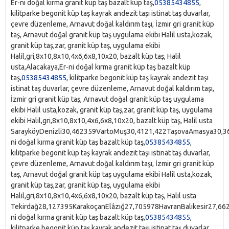
Er-ni doğal kırma granit küp taş bazalt küp taş,
05385434855
,
kilitparke begonit küp taş kayrak andezit taşı istinat taş duvarlar,
çevre düzenleme, Arnavut doğal kaldırım taşı, İzmir gri granit küp
taş, Arnavut doğal granit küp taş uygulama ekibi Halil usta,kozak,
granit küp taş,zar, granit küp taş, uygulama ekibi
Halil,gri,8x10,8x10,4x6,6x8,10x20, bazalt küp taş, Halil
usta,Alacakaya,Er-ni doğal kırma granit küp taş bazalt küp
taş,
05385434855
, kilitparke begonit küp taş kayrak andezit taşı
istinat taş duvarlar, çevre düzenleme, Arnavut doğal kaldırım taşı,
İzmir gri granit küp taş, Arnavut doğal granit küp taş uygulama
ekibi Halil usta,kozak, granit küp taş,zar, granit küp taş, uygulama
ekibi Halil,gri,8x10,8x10,4x6,6x8,10x20, bazalt küp taş, Halil usta
SarayköyDenizli30,462359VartoMuş30,4121,422TaşovaAmasya30,3
ni doğal kırma granit küp taş bazalt küp taş,
05385434855
,
kilitparke begonit küp taş kayrak andezit taşı istinat taş duvarlar,
çevre düzenleme, Arnavut doğal kaldırım taşı, İzmir gri granit küp
taş, Arnavut doğal granit küp taş uygulama ekibi Halil usta,kozak,
granit küp taş,zar, granit küp taş, uygulama ekibi
Halil,gri,8x10,8x10,4x6,6x8,10x20, bazalt küp taş, Halil usta
Tekirdağ28,127395KarakoçanElâzığ27,705978HavranBalıkesir27,6
ni doğal kırma granit küp taş bazalt küp taş,
05385434855
,
kilitparke begonit küp taş kayrak andezit taşı istinat taş duvarlar,