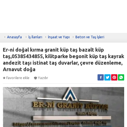
Anasayfa
İş İlanları
İnşaat ve Yapı
Beton ve Taş İşleri
Er-ni doğal kırma granit küp taş bazalt küp
taş,05385434855, kilitparke begonit küp taş kayrak
andezit taşı istinat taş duvarlar, çevre düzenleme,
Arnavut doğa
Favorilere ekle
Yazdır