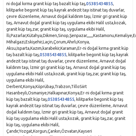
ni doğal kırma granit küp taş bazalt küp taş,
05385434855
,
kilitparke begonit küp taş kayrak andezit taşı istinat taş duvarlar,
çevre düzenleme, Arnavut doğal kaldırım taşı, İzmir gri granit küp
taş, Arnavut doğal granit küp taş uygulama ekibi Halil usta,kozak,
granit küp taş,zar, granit küp taş, uygulama ekibi Halil,
İli,Pazarlar,Kütahya,Dikmen,Sinop,Şenpazar,,,,,,,Kastamonu,Kemaliye,Erzi
Mihalgazi,Eskişehir,Laçin,Çorum,Ahırlı,Konya,
Aksu,Isparta,Kazım,karabekir,Karaman,Er-ni doğal kırma granit küp
taş bazalt küp taş,
05385434855
, kilitparke begonit küp taş kayrak
andezit taşı istinat taş duvarlar, çevre düzenleme, Arnavut doğal
kaldırım taşı, İzmir gri granit küp taş, Arnavut doğal granit küp taş
uygulama ekibi Halil usta,kozak, granit küp taş,zar, granit küp taş,
uygulama ekibi Halil,
Derbent,Konya,Köprübaşı,Trabzon,TilloSiirt
Hasanbeyli,Osmaniye,Halkapınar,Konya,Er-ni doğal kırma granit
küp taş bazalt küp taş,
05385434855
, kilitparke begonit küp taş
kayrak andezit taşı istinat taş duvarlar, çevre düzenleme, Arnavut
doğal kaldırım taşı, İzmir gri granit küp taş, Arnavut doğal granit
küp taş uygulama ekibi Halil usta,kozak, granit küp taş,zar, granit
küp taş, uygulama ekibi Halil,
Çandır,Yozgat,Korgun,Çankırı,Özvatan,Kayseri