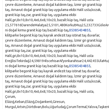
çevre düzenleme, Arnavut doğal kaldırım taşı, İzmir gri granit küp
taş, Arnavut doğal granit küp taş uygulama ekibi Halil usta,kozak,
granit küp taş,zar, granit küp taş, uygulama ekibi
Halil,gri,8x10,8x10,4x6,6x8,10x20, bazalt küp taş, Halil usta
25,577616DarendeMalatya25,5101,480KorkutMuş25,232733GöleArd
ni doğal kırma granit küp taş bazalt küp taş,
05385434855
,
kilitparke begonit küp taş kayrak andezit taşı istinat taş duvarlar,
çevre düzenleme, Arnavut doğal kaldırım taşı, İzmir gri granit küp
taş, Arnavut doğal granit küp taş uygulama ekibi Halil usta,kozak,
granit küp taş,zar, granit küp taş, uygulama ekibi
Halil,gri,8x10,8x10,4x6,6x8,10x20, bazalt küp taş, Halil usta
EreğlisiTekirdağ24,598194İscehisarAfyonkarahisar24,442455Ula
ni doğal kırma granit küp taş bazalt küp taş,
05385434855
,
kilitparke begonit küp taş kayrak andezit taşı istinat taş duvarlar,
çevre düzenleme, Arnavut doğal kaldırım taşı, İzmir gri granit küp
taş, Arnavut doğal granit küp taş uygulama ekibi Halil usta,kozak,
granit küp taş,zar, granit küp taş, uygulama ekibi
Halil,gri,8x10,8x10,4x6,6x8,10x20, bazalt küp taş, Halil usta,
Çorum,
Elâzığ,Keban,Elâzığ,Doğankent,Giresun,
Murgul,Artvin,Dörtdivan,Bolu,Uğurludağ,ÇorumTermal,Yalova,Taşkent,Kon