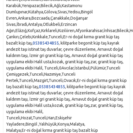
Karabük,Yenipazar,Bilecik,Ağlı,Kastamonu
Dumlupınar,Kütahya,Gölova,Sivas,Yedisu,Bingöl
Evren,Ankara,Bozcaada,Çanakkale,Doğanşar
Sivas,İbradi,Antalya,Otlukbeli,Erzincan
Ağın,Elâzığ,Kofçaz,Kırklareli,Kızılören,Afyonkarahisar,İnhisar,Bileci
Çankırı,Çelebi,Kırıkkale,Tunceli,Er-ni doğal kırma granit küp taş
bazalt küp taş,
05385434855
, kilitparke begonit küp taş kayrak
andezit taşı istinat taş duvarlar, çevre düzenleme, Arnavut doğal
kaldırım taşı, İzmir gri granit küp taş, Arnavut doğal granit küp taş
uygulama ekibi Halil usta,kozak, granit küp taş,zar, granit küp taş,
uygulama ekibi Halil, Tunceli,0Avcılar,İstanbul,Pülümür,Tunceli
Çemişgezek,Tunceli,Nazımiye,Tunceli
Pertek,Tunceli,Mazgirt,Tunceli,Ovacık,Er-ni doğal kırma granit küp
taş bazalt küp taş,
05385434855
, kilitparke begonit küp taş kayrak
andezit taşı istinat taş duvarlar, çevre düzenleme, Arnavut doğal
kaldırım taşı, İzmir gri granit küp taş, Arnavut doğal granit küp taş
uygulama ekibi Halil usta,kozak, granit küp taş,zar, granit küp taş,
uygulama ekibi Halil,
Tunceli,Hozat,Tunceli,Han,Eskişehir
Yayladere,Bingöl ,Yalıhüyük,Konya,Malatya,
Malatya,Er-ni doğal kırma granit küp taş bazalt küp