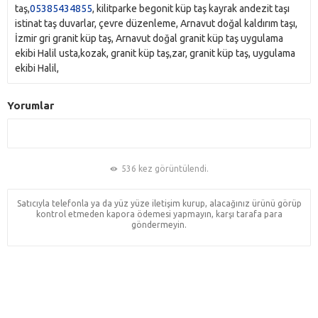
taş,
05385434855
, kilitparke begonit küp taş kayrak andezit taşı
istinat taş duvarlar, çevre düzenleme, Arnavut doğal kaldırım taşı,
İzmir gri granit küp taş, Arnavut doğal granit küp taş uygulama
ekibi Halil usta,kozak, granit küp taş,zar, granit küp taş, uygulama
ekibi Halil,
Yorumlar
536 kez görüntülendi.
Satıcıyla telefonla ya da yüz yüze iletişim kurup, alacağınız ürünü görüp
kontrol etmeden kapora ödemesi yapmayın, karşı tarafa para
göndermeyin.