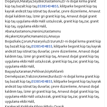
Doğanyol,Malatya,Seydiler,Kastamonu,Er-ni doğal kırma granit
küp taş bazalt küp taş,
05385434855
, kilitparke begonit küp taş
kayrak andezit taşı istinat taş duvarlar, çevre düzenleme, Arnavut
doğal kaldırım taşı, İzmir gri granit küp taş, Arnavut doğal granit
küp taş uygulama ekibi Halil usta,kozak, granit küp taş,zar, granit
küp taş, uygulama ekibi Halil,
Abana,Kastamonu,Hanönü,Kastamonu
Akçakent,Kırşehir,Hamamözü,Amasya
Boğazkale,Çorum,Pazaryolu,Erzurum,Er-ni doğal kırma granit küp
taş bazalt küp taş,
05385434855
, kilitparke begonit küp taş kayrak
andezit taşı istinat taş duvarlar, çevre düzenleme, Arnavut doğal
kaldırım taşı, İzmir gri granit küp taş, Arnavut doğal granit küp taş
uygulama ekibi Halil usta,kozak, granit küp taş,zar, granit küp taş,
uygulama ekibi Halil,
Başyayla,Karaman,Pehlivan,köyKırklareli
Dernekpazarı,Trabzon,Kemer,Burdur,Er-ni doğal kırma granit küp
taş bazalt küp taş,
05385434855
, kilitparke begonit küp taş kayrak
andezit taşı istinat taş duvarlar, çevre düzenleme, Arnavut doğal
kaldırım taşı, İzmir gri granit küp taş, Arnavut doğal granit küp taş
uygulama ekibi Halil usta,kozak, granit küp taş,zar, granit küp taş,
uygulama ekibi Halil,
Karakeçeli,Kırıkkale,KıbrıscıkBolu,Ovacık