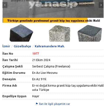
İzmir
Güzelbahçe
Kahramandere Mah.
İlan No
1977
İlan Tarihi
21 Ekim 2024
Çalışma Şekli
Serbest Çalışma (Freelance)
Eğitim Durumu
En Az Lise Mezunu
Deneyim
En Az 9 Yıl
Firma Adı
Er-ni doğal kırma granit küp taş uygulama ekibi Halil
usta Türkiye
Engelliye Uygun
Hayır
İlan ile ilgili şikayetim var