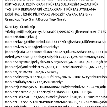
KÜPTAŞ,SULU KESİM GRANİT KÜPTAŞ SULU KESİM BAZALT KÜP
TAŞ İZMİR BERGAMA GRİ KOZAK GRANİT KÜPTAŞ UYGULAMA
EKİBİ HALİL İZMİR, KİLİTPARKE ANDEZİT KAYRAK TAŞ ,Er-ni-
Granit Küp Taşı- Granit Bordür Taşı- Granit
Karo Taşı- Granit küp Yüzölçümü(km2)ÇankayaAnkara921,999287KeçiörenAnkara917,759153ŞahinbeyGaziantep902,424950OsmangaziBursa856,770628Esenyurtİstanbul846,49243SeyhanAdana800,387391Küçükçekmeceİstanbul770,39345ŞehitkamilGaziantep760,8491,318Bağcılarİstanbul748,48322Ümraniyeİstanbul699,90145Pendikİstanbul698,260191YenimahalleAnkara659,603232YıldırımBursa647,520128SelçukluKonya6MamakAnkara637,935339BahçelievlerİstanbulEtimesgutAnkara566,500320MelikgaziKayseriÜsküdarİstanbul533,57035SultangaziİstanbulSincanAnkara524,222830KepezAntalyaGaziosmanpaşaİstanbul497,95912MaltepeİstanbulBucaİzmir492,252173MuratpaşaAntalya,Karabağlarİzmir480,79092Kartalİstanbul,Esenlerİstanbul454,56918Kadıköyİstanbul45Bornovaİzmir442,839220Kağıthaneİstanbul6Batman merkezBatman,Elazığ merkezElâzığ,Fatihİstanbul433,87317YüreğirAdana,NilüferBursa,Ataşehirİstanbul423,37226OnikişubatKahramanmaraş407,9562,163Sancaktepeİstanbul,OdunpazarıEskişehir399,4511,209Başakşehirİstanbul396,729106KocasinanKayseri393,8441,555BağlarDiyarbakır386,578429Eyüpİstanbul,EyyübiyeŞanlıurfa375,9671,459HaliliyeŞanlıurfa,Sivas merkezSivas,AltındağAnkaraAntakya (merkez)Hata,GebzeKocaeli368,278427ÇukurovaAdana364,118315Konakİzmir,İzmir BelediyesiKocaeli,TepebaşıEskişehir353,1791,297MeramKonya345,8131,894Sarıyerİstanbul3PamukkaleDenizli343,290817KayapınarDiyarbakır342,977511Karşıyakaİzmir,TarsusMersin335,5871,824İlkadımSamsun,OrtahisarTrabzon332,504233Sultanbeyliİstanbul329,98529KaratayKonya315,9592,782Beylikdüzüİstanbul314,67038Bayraklıİzmir,YeşilyurtMalatya311,7641,026BattalgaziMalatya307,067906Adıyaman merkezAdıyaman,İpekyoluVan,AlanyaAntalya299,4641,494Güngörenİstanbul296,9677.3MerkezefendiDenizli295,699289Afyon (merkez)Afyonkarahisar295,6831,311ToroslarMersin295,663714Çorum merkezÇorum294,0502,477Aksaray merkezAksaray289,7784,022EfelerAydın287,518616Zeytinburnuİstanbul287,37811Bayrampaşaİstanbul274,1979.7Şişliİstanbul274,19611AdapazarıSakarya272,901326AkdenizMersin268,876224Kütahya merkezKütahya263,7172,458Osmaniye (merkez)Osmaniye263,104866Arnavutköyİstanbul261,655479ÇorluTekirdağ260,437410İnegölBursa257,9311,137SiverekŞanlıurfa254,1623,884YenişehirMersin253,380145Tuzlaİstanbul252,923125Isparta merkezIsparta251,531672Beykozİstanbul251,087312Uşak merkezUşak250,0061,665Çekmeköyİstanbul248,859152KızıltepeMardin247,3751,296İskenderunHatay247,220232Büyükçekmeceİstanbul243,474161Beyoğluİstanbul236,6069.0Düzce merkezDüzce235,160704YunusemreManisa229,733761ManavgatAntalya226,3942,188DulkadiroğluKahramanmaraş224,5311,372Bakırköyİstanbul222,37029Niğde (merkez)Niğde220,2772,238AltınorduOrdu213,582371YenişehirDiyarbakır204,284373Kırıkkale (merkez)Kırıkkale202,197401Bolu merkezBolu199,7021,555DarıcaKocaeli198,15324Tokat merkezTokat196,3861,995SüleymanpaşaTekirdağ196,0311,074YakutiyeErzurum193,602875ViranşehirŞanlıurfa192,9662,248AtakumSamsun192,953397Muş merkezMuş190,8142,701Çiğliİzmir190,607117Karaman merkezKaraman190,3664,227MezitliMersin187,536517Beşiktaşİstanbul185,44718Silivriİstanbul180,524871Edirne merkezEdirne178,910812KaresiBalıkesir178,105748AltıeylülBalıkesir177,867936EreğliZonguldak175,351706Çanakkale merkezÇanakkale175,0321,029ErcişVan173,0711,801KonyaaltiAntalya172,920595Torbalıİzmir172,359545ŞehzadelerManisa170,953484KaraköprüŞanlıurfa170,8991,228Menemenİzmir170,090611PalandökenErzurum169,478611ArtukluMardin168,600837AkhisarManisa167,8831,709BodrumMuğla164,158681SarıçamAdana163,833784KörfezKocaeli162,230301Siirt (merkez)Siirt161,423534GölcükKocaeli161,117228SalihliManisa160,8101,267TurgutluManisa160,183504CeyhanAdana160,1711,381Erzincan merkezErzincan159,5891,530ÇerkezköyTekirdağ157,931113Bingöl merkezBingöl İli157,9211,889TuşbaVan156,7171,087NazilliAydın155,320676TalasKayseri155,024446FethiyeMuğla153,9631,135BandırmaBalıkesir152,480657Bartın merkezBartın151,2891,082Kırşehir merkezKırşehir150,0291,693Ağrı merkezAğrı149,5811,640EdremitBalıkesir148,341780LüleburgazKırklareli147,3251,041Rize merkeziRize147,317245DefneHatay146,803119Kastamonu merkezKastamonu145,7541,833Amasya merkezAmasya143,7811,820EreğliKonya143,6252,402ElbistanKahramanmaraş142,7792,204PursaklarAnkara142,317152BafraSamsun141,4881,444DerinceKocaeli140,800198NizipGaziantep140,779901CizreŞırnak140,372443Yalova merkezYalova140,312148Nevşehir merkezNevşehir138,989674ErdemliMersin137,9272,026ÇarşambaSamsun137,576776Gaziemirİzmir136,27364MilasMuğla136,1622,072Iğdır (merkez)Iğdır136,1551,192Karabük (merkez)Karabük135,737717Giresun merkezGiresun134,937368SerdivanSakarya133,477131Ödemişİzmir132,2411,103KozanAdana130,4561,866GölbaşıAnkara130,3631,154SilopiŞırnak129,848797ErganiDiyarbakır128,6421,475ÇayırovaKocaeli128,13529Zonguldak merkezZonguldak126,303270ÜnyeOrdu125,722591PolatlıAnkara124,4643,442EdremitVan124,375326KadirliOsmaniye123,1441,044DörtyolHatay122,568368SerikAntalya122,0321,127AkçaabatTrabzon121,535375KahtaAdıyaman120,8591,221PatnosAğrı120,6541,477DoğubayazıtAğrı120,3202,288SamandağHatay119,558370SökeAydın118,8551,000FatsaOrdu117,526357SilifkeMersin117,4562,752YüksekovaHakkâri116,1752,448BismilDiyarbakır116,1711,658KartepeKocaeli115,680289Kars merkezKars114,6942,095SurDiyarbakır113,4471,148KırıkhanHatay113,096731Kilis (merkez)Kilis112,553590KapaklıTekirdağ112,269197MidyatMardin110,5481,157MenteşeMuğla109,9791,583AkçakaleŞanlıurfa109,8561,253GemlikBursa109,494420KuşadasıAydın109,058312SomaManisa108,838803Burdur (merkez)Burdur108,2971,636Kemalpaşaİzmir105,506709Yozgat merkezYozgat103,9651,850NusaybinMardin103,8011,159Bergamaİzmir102,9611,555AlaşehirManisa102,731908SuruçŞanlıurfa102,237757TavşanlıKütahya102,0761,915Kırklareli merkezKırklareli100,1161,546MustafakemalpaşaBursa99,9721,539CanikSamsun99,719262VezirköprüSamsun95,6081,642Çankırı merkezÇankırı95,4441,445ReyhanlıHatay95,057332BirecikŞanlıurfa94,277866AkşehirKonya94,255985Aliağaİzmir94,070441BaşiskeleKocaeli93,988213ErbaaTokat93,5551,230MarmarisMuğla91,871919ÇaycumaZonguldak90,860490BigaÇanakkale90,7881,266MudanyaBursa90,282359ÇubukAnkara90,0631,137menderesİzmir89,777796TatvanBitlis89,6981,882AkyazıSakarya87,892625ArsuzHatay87,666444CeylanpınarŞanlıurfa86,0271,590ErenlerSakarya85,649115Şırnak merkezŞırnak85,5571,769HarranŞanlıurfa85,319855SilvanDiyarbakır85,2561,271GürsüBursa84,880120Tireİzmir83,829752DüziçiOsmaniye82,445607KaracabeyBursa82,4081,237KeşanEdirne81,7471,124HendekSakarya81,635652AfşinKahramanmaraş81,1071,460BulanıkMuş80,7031,956Bilecik (merkez)Bilecik80,065764TurhalTokat79,844922DidimAydın79,464380Balçovaİzmir78,44228SorgunYozgat78,3691,784OrhangaziBursa78,048493Hakkari merkezHakkâri76,9842,072BesniAdıyaman75,4991,296İdilŞırnak74,4121,149GönenBalıkesir73,2891,158BozüyükBilecik73,085830BeyşehirKonya72,7162,090ÇınarDiyarbakır72,6822,053TürkoğluKahramanmaraş71,876597MerzifonAmasya71,853890TermeSamsun71,196549Bitlis merkezBitlis70,1601,060AksuAntalya69,967423Çatalcaİstanbul69,0571,137AyvalıkBalıkesir68,831327PazarcıkKahramanmaraş68,1281,423KumlucaAntalya67,9421,379İslahiyeGaziantep67,714866ÖzalpVan66,4951,402Narlıdereİzmir66,26948Bayburt merkezBayburt66,2282,635ÇumraKonya66,0192,137ŞemdinliHakkâri65,9411,659SafranboluKarabük65,350727BucakBurdur65,2821,510BulancakGiresun65,024711AnamurMersin64,9311,375Urlaİzmir64,895805SeydişehirKonya64,8941,398DeveliKayseri64,3891,905NiksarTokat64,193906ÇaldıranVan63,6031,376SimavKütahya63,5111,624Sinop merkezSinop63,205442KarasuSakarya62,866407MutMersin62,2282,861UzunköprüEdirne61,9201,214DerikMardin61,3351,358KozlukBatman60,9331,025ErgeneTekirdağ60,881417KestelBursa60,720366AltınözüHatay60,603380BorNiğde60,5611,450ÇivrilDenizli60,5031,499SeydikemerMuğla59,9941,861DöşemealtıAntalya59,948677AziziyeErzurum59,3091,494KurtalanSiirt59,209815BurhaniyeBalıkesir58,775520Gümüşhane merkezGümüşhane57,8141,845KaşAntalya57,1231,722DevrekZonguldak56,558791KaramürselKocaeli56,404254SandıklıAfyonkarahisar55,4581,285AcıpayamDenizli55,3841,705ZileTokat55,1311,466HassaHatay55,073498IlgınKonya54,8251,676BozovaŞanlıurfa54,6891,333SaruhanlıManisa54,259815KelkitGümüşhane53,6921,593KorkuteliAntalya53,6102,404YenişehirBursa53,228744CihanbeyliKonya52,5493,626MalkaraTekirdağ52,4561,190KahramankazanAnkara52,079609BaşkaleVan51,9732,715GöksunKahramanmaraş51,6151,822MalazgirtMuş51,5461,626TekkeköySamsun50,955324ÇermikDiyarbakır50,8861,004MuradiyeVan50,715934KandıraKocaeli50,413853İncirliovaAydın50,340194KarapınarKonya49,5812,626Gediz MerkezKütahya49,5691,170KuluKonya49,5642,043GazipaşaAntalya49,5551,027ÇineAydın49,515867BigadiçBalıkesir49,377986SarayTekirdağ49,180689GölbaşıAdıyaman49,059862FinikeAntalya48,948771GeyveSakarya48,731658SungurluÇorum48,5541,987BeypazarıAnkara48,4761,649ÇanÇanakkale48,331877BabaeskiKırklareli48,229667OrtacaMuğla47,697295DilovasıKocaeli47,663133AraklıTrabzon47,191471KozluZonguldak47,077192DinarAfyonkarahisar47,0621,296YalvaçIsparta46,8231,390SuluovaAmasya46,598471GüroymakBitlis46,547551HilvanŞanlıurfa45,6501,224ElmadağAnkara45,513639KağızmanKars45,0401,844UludereŞırnak44,634913YatağanMuğla44,515771KulaManisa44,403969GeliboluÇanakkale44,079803BoyabatSinop44,0251,503TavasDenizli43,8731,570Kirazİzmir43,859676BolvadinAfyonkarahisar43,842930GermencikAydın43,809377AlaplıZonguldak43,630407SarıkamışKars43,2862,004ArifiyeSakarya43,23477AkdağmadeniYozgat43,0701,728OsmancıkÇorum42,9221,249KırkağaçManisa42,716520İznikBursa42,616712KemerAntalya42,568346ÇayeliRize42,356441DiyadinAğrı42,3401,473Ardahan merkezArdahan41,7581,168Dikiliİzmir41,697468ErzinHatay41,426261Çesmeİzmir41,278171OfTrabzon41,248247PayasHatay41,153183DemirciManisa41,1291,218Seferihisarİzmir40,785363ArdeşenRize40,640383SapancaSakarya40,343183TosyaKastamonu40,2801,255Bayındırİzmir40,258551HavzaSamsun39,944842SinanpaşaAfyonkarahisar39,686841HorasanErzurum39,4671,732AhlatBitlis39,3711,263KovancılarElâzığ39,238952NurdağıGaziantep39,228705SusurlukBalıkesir39,161773DalamanMuğla39,089606ElmalıAntalya38,6511,445DoğanşehirMalatya38,6371,390HalfetiŞanlıurfa38,592644DicleDiyarbakır38,450713TaşköprüKastamonu38,1711,702YomraTrabzon38,150193AkçakocaDüzce37,924364ReşadiyeTokat37,7291,166ŞarkışlaSivas37,4112,057ÇiftlikköyYalova36,895143ŞuhutAfyonkarahisar36,6931,005E