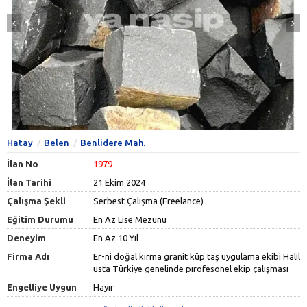
Hatay
Belen
Benlidere Mah.
İlan No
1979
İlan Tarihi
21 Ekim 2024
Çalışma Şekli
Serbest Çalışma (Freelance)
Eğitim Durumu
En Az Lise Mezunu
Deneyim
En Az 10 Yıl
Firma Adı
Er-ni doğal kırma granit küp taş uygulama ekibi Halil
usta Türkiye genelinde pırofesonel ekip çalışması
Engelliye Uygun
Hayır