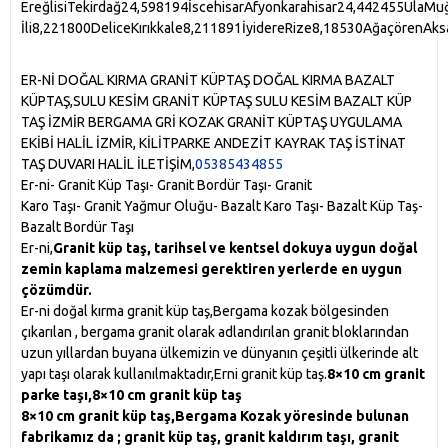
ER-Nİ DOĞAL KIRMA GRANİT KÜPTAŞ DOĞAL KIRMA BAZALT
KÜPTAŞ,SULU KESİM GRANİT KÜPTAŞ SULU KESİM BAZALT KÜP
TAŞ İZMİR BERGAMA GRİ KOZAK GRANİT KÜPTAŞ UYGULAMA
EKİBİ HALİL İZMİR, KİLİTPARKE ANDEZİT KAYRAK TAŞ İSTİNAT
TAŞ DUVARI HALİL İLETİŞİM,
05385434855
Er-ni- Granit Küp Taşı- Granit Bordür Taşı- Granit
Karo Taşı- Granit Yağmur Oluğu- Bazalt Karo Taşı- Bazalt Küp Taş-
Bazalt Bordür Taşı
Er-ni,
Granit küp taş, tarihsel ve kentsel dokuya uygun doğal
zemin kaplama malzemesi gerektiren yerlerde en uygun
çözümdür.
Er-ni doğal kırma granit küp taş,Bergama kozak bölgesinden
çıkarılan , bergama granit olarak adlandırılan granit bloklarından
uzun yıllardan buyana ülkemizin ve dünyanın çeşitli ülkerinde alt
yapı taşı olarak kullanılmaktadır,Erni granit küp taş.
8×10 cm granit
parke taşı,
8×10 cm granit küp taş
8×10 cm granit küp taş,Bergama Kozak yöresinde bulunan
fabrikamız da ; granit küp taş, granit kaldırım taşı, granit