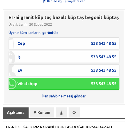
İlan ile ilgili şikayetim var
Er-ni granit küp taş bazalt küp taş begonit küptaş
Üyelik tarihi: 20 Şubat 2022
Üyenin tüm ilanlarını görüntüle
Cep
538 543 48 55
İş
538 543 48 55
Ev
538 543 48 55
WhatsApp
538 543 48 55
İlan sahibine mesaj gönder
Açıklama
Konum
ER-Nİ DOĞAL KIRMA GRANİT KÜPTAŞ DOĞAL KIRMA BAZALT