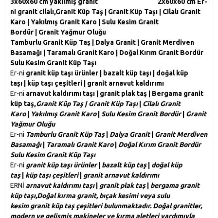
3x60x60 cm yakılmış granit 2x60x60 cm Er-
ni granit cilalı,Granit Küp Taş | Granit Küp Taşı | Cilalı Granit
Karo | Yakılmış Granit Karo | Sulu Kesim Granit
Bordür | Granit Yağmur Oluğu
Tamburlu Granit Küp Taş | Dalya Granit | Granit Merdiven
Basamağı | Taramalı Granit Karo | Doğal Kırım Granit Bordür
Sulu Kesim Granit Küp Taşı
Er-ni
granit küp taşı ürünler | bazalt küp taşı | doğal küp
taşı | küp taşı çeşitleri | granit arnavut kaldırımı
Er-ni
arnavut kaldırımı taşı | granit plak taş | Bergama granit
küp taş,
Granit Küp Taş
|
Granit Küp Taşı
|
Cilalı Granit
Karo
|
Yakılmış Granit Karo
|
Sulu Kesim Granit Bordür
|
Granit
Yağmur Oluğu
Er-ni
Tamburlu Granit Küp Taş
|
Dalya Granit
|
Granit Merdiven
Basamağı
|
Taramalı Granit Karo
|
Doğal Kırım Granit Bordür
Sulu Kesim Granit Küp Taşı
Er-ni
granit küp taşı ürünler
|
bazalt küp taş
|
doğal küp
taş
|
küp taşı çeşitleri
|
granit arnavut kaldırımı
ERNİ
arnavut kaldırımı taşı
|
granit plak taş
|
bergama granit
küp taşı,Doğal kırma
granit
, bıçak kesimi veya sulu
kesim
granit küp taş çeşitleri
bulunmaktadır. Doğal granitler,
modern ve gelişmiş makineler ve kırma aletleri yardımıyla