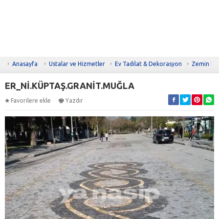
Anasayfa
Ustalar ve Hizmetler
Ev Tadilat & Dekorasyon
Zemin Ka
ER_Nİ.KÜPTAŞ.GRANİT.MUĞLA
Favorilere ekle
Yazdır