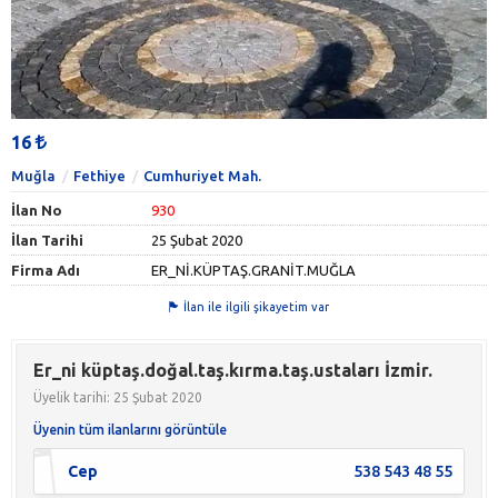
16
Muğla
Fethiye
Cumhuriyet Mah.
İlan No
930
İlan Tarihi
25 Şubat 2020
Firma Adı
ER_Nİ.KÜPTAŞ.GRANİT.MUĞLA
İlan ile ilgili şikayetim var
Er_ni küptaş.doğal.taş.kırma.taş.ustaları İzmir.
Üyelik tarihi: 25 Şubat 2020
Üyenin tüm ilanlarını görüntüle
Cep
538 543 48 55