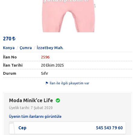
270
Konya
Çumra
İzzetbey Mah.
İlan No
2596
İlan Tarihi
20 Ekim 2025
Durum
Sıfır
İlan ile ilgili şikayetim var
Moda Minik'ce Life
Üyelik tarihi: 7 Şubat 2020
Üyenin tüm ilanlarını görüntüle
Cep
545 543 79 60