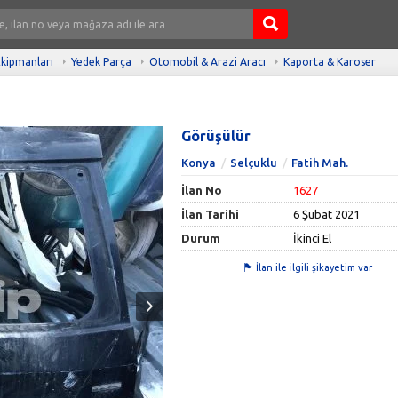
kipmanları
Yedek Parça
Otomobil & Arazi Aracı
Kaporta & Karoser
Görüşülür
Konya
Selçuklu
Fatih Mah.
İlan No
1627
İlan Tarihi
6 Şubat 2021
Durum
İkinci El
İlan ile ilgili şikayetim var