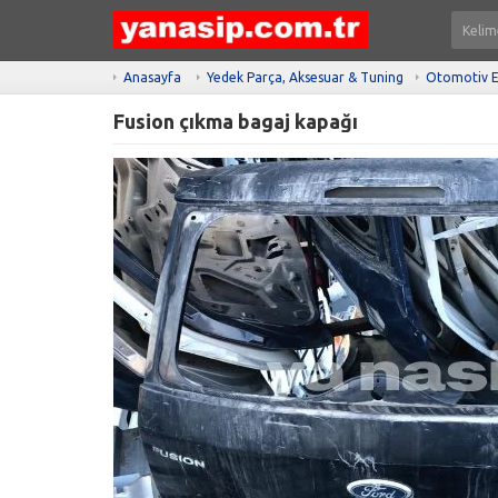
Anasayfa
Yedek Parça, Aksesuar & Tuning
Otomotiv E
Fusion çıkma bagaj kapağı