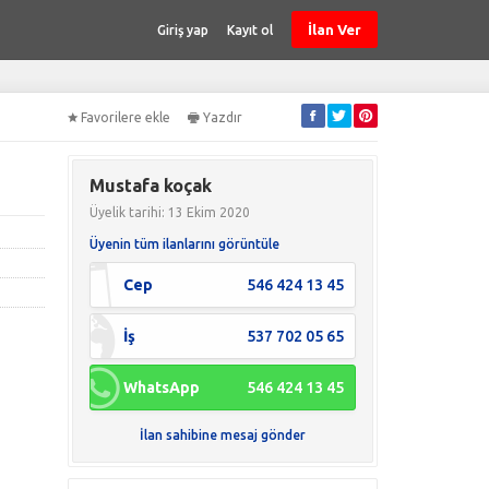
İlan Ver
Giriş yap
Kayıt ol
Favorilere ekle
Yazdır
Mustafa koçak
Üyelik tarihi: 13 Ekim 2020
Üyenin tüm ilanlarını görüntüle
Cep
546 424 13 45
İş
537 702 05 65
WhatsApp
546 424 13 45
İlan sahibine mesaj gönder