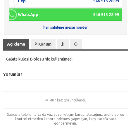
Cep
546 513 28 99
WhatsApp
546 513 28 99
İlan sahibine mesaj gönder
Açıklama
Konum
Galata kulesi Biblosu hiç kullanılmadı
Yorumlar
407 kez görüntülendi.
Satıcıyla telefonla ya da yüz yüze iletişim kurup, alacağınız ürünü görüp
kontrol etmeden kapora ödemesi yapmayın, karşı tarafa para
göndermeyin.