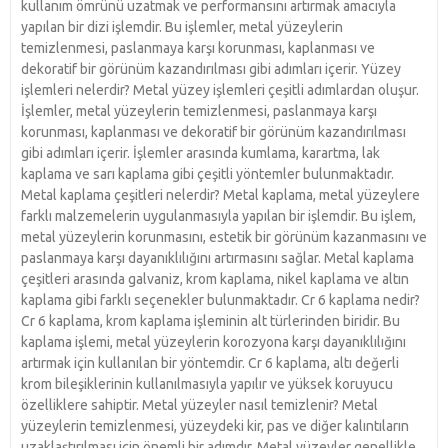
kullanım ömrünü uzatmak ve performansını artırmak amacıyla
yapılan bir dizi işlemdir. Bu işlemler, metal yüzeylerin
temizlenmesi, paslanmaya karşı korunması, kaplanması ve
dekoratif bir görünüm kazandırılması gibi adımları içerir. Yüzey
işlemleri nelerdir? Metal yüzey işlemleri çeşitli adımlardan oluşur.
İşlemler, metal yüzeylerin temizlenmesi, paslanmaya karşı
korunması, kaplanması ve dekoratif bir görünüm kazandırılması
gibi adımları içerir. İşlemler arasında kumlama, karartma, lak
kaplama ve sarı kaplama gibi çeşitli yöntemler bulunmaktadır.
Metal kaplama çeşitleri nelerdir? Metal kaplama, metal yüzeylere
farklı malzemelerin uygulanmasıyla yapılan bir işlemdir. Bu işlem,
metal yüzeylerin korunmasını, estetik bir görünüm kazanmasını ve
paslanmaya karşı dayanıklılığını artırmasını sağlar. Metal kaplama
çeşitleri arasında galvaniz, krom kaplama, nikel kaplama ve altın
kaplama gibi farklı seçenekler bulunmaktadır. Cr 6 kaplama nedir?
Cr 6 kaplama, krom kaplama işleminin alt türlerinden biridir. Bu
kaplama işlemi, metal yüzeylerin korozyona karşı dayanıklılığını
artırmak için kullanılan bir yöntemdir. Cr 6 kaplama, altı değerli
krom bileşiklerinin kullanılmasıyla yapılır ve yüksek koruyucu
özelliklere sahiptir. Metal yüzeyler nasıl temizlenir? Metal
yüzeylerin temizlenmesi, yüzeydeki kir, pas ve diğer kalıntıların
uzaklaştırılması için önemli bir adımdır. Metal yüzeyler genellikle