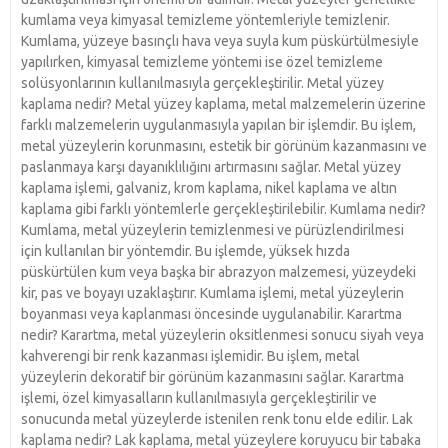
kumlama veya kimyasal temizleme yöntemleriyle temizlenir.
Kumlama, yüzeye basınçlı hava veya suyla kum püskürtülmesiyle
yapılırken, kimyasal temizleme yöntemi ise özel temizleme
solüsyonlarının kullanılmasıyla gerçekleştirilir. Metal yüzey
kaplama nedir? Metal yüzey kaplama, metal malzemelerin üzerine
farklı malzemelerin uygulanmasıyla yapılan bir işlemdir. Bu işlem,
metal yüzeylerin korunmasını, estetik bir görünüm kazanmasını ve
paslanmaya karşı dayanıklılığını artırmasını sağlar. Metal yüzey
kaplama işlemi, galvaniz, krom kaplama, nikel kaplama ve altın
kaplama gibi farklı yöntemlerle gerçekleştirilebilir. Kumlama nedir?
Kumlama, metal yüzeylerin temizlenmesi ve pürüzlendirilmesi
için kullanılan bir yöntemdir. Bu işlemde, yüksek hızda
püskürtülen kum veya başka bir abrazyon malzemesi, yüzeydeki
kir, pas ve boyayı uzaklaştırır. Kumlama işlemi, metal yüzeylerin
boyanması veya kaplanması öncesinde uygulanabilir. Karartma
nedir? Karartma, metal yüzeylerin oksitlenmesi sonucu siyah veya
kahverengi bir renk kazanması işlemidir. Bu işlem, metal
yüzeylerin dekoratif bir görünüm kazanmasını sağlar. Karartma
işlemi, özel kimyasalların kullanılmasıyla gerçekleştirilir ve
sonucunda metal yüzeylerde istenilen renk tonu elde edilir. Lak
kaplama nedir? Lak kaplama, metal yüzeylere koruyucu bir tabaka