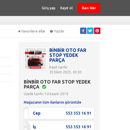
İlan Ver
Giriş yap
Kayıt ol
Favorilere ekle
Yazdır
BİNBİR OTO FAR
STOP YEDEK
PARÇA
Kayıt tarihi:
20 Ekim 2023, 03:03
BİNBİR OTO FAR STOP YEDEK
PARÇA
Üyelik tarihi: 14 Kasım 2019
Mağazanın tüm ilanlarını görüntüle
Cep
553 353 16 91
İş
553 353 16 91