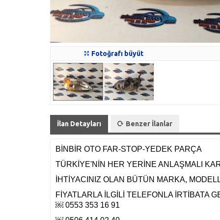
Fotoğrafı büyüt
İlan Detayları
Benzer İlanlar
BİNBİR OTO FAR-STOP-YEDEK PARÇA
TÜRKİYE'NİN HER YERİNE ANLAŞMALI KA
İHTİYACINIZ OLAN BÜTÜN MARKA, MODELLE
FİYATLARLA İLGİLİ TELEFONLA İRTİBATA G
￼ 0553 353 16 91