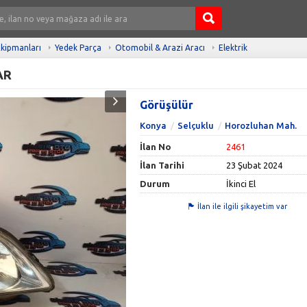
kipmanları
Yedek Parça
Otomobil & Arazi Aracı
Elektrik
AR
Görüşülür
Konya
Selçuklu
Horozluhan Mah.
İlan No
2461
İlan Tarihi
23 Şubat 2024
Durum
İkinci El
İlan ile ilgili şikayetim var