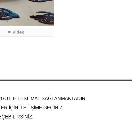
Video
RGO İLE TESLİMAT SAĞLANMAKTADIR.
R İÇİN İLETİŞİME GEÇİNİZ.
EÇEBİLİRSİNİZ.