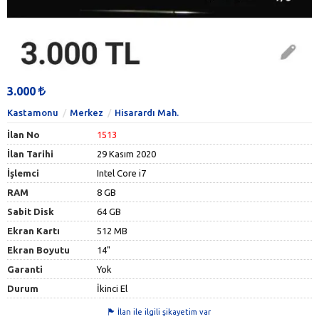
3.000
Kastamonu
Merkez
Hisarardı Mah.
İlan No
1513
İlan Tarihi
29 Kasım 2020
İşlemci
Intel Core i7
RAM
8 GB
Sabit Disk
64 GB
Ekran Kartı
512 MB
Ekran Boyutu
14"
Garanti
Yok
Durum
İkinci El
İlan ile ilgili şikayetim var