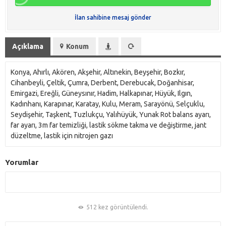
İlan sahibine mesaj gönder
Açıklama
Konum
Konya, Ahırlı, Akören, Akşehir, Altınekin, Beyşehir, Bozkır,
Cihanbeyli, Çeltik, Çumra, Derbent, Derebucak, Doğanhisar,
Emirgazi, Ereğli, Güneysınır, Hadim, Halkapınar, Hüyük, Ilgın,
Kadınhanı, Karapınar, Karatay, Kulu, Meram, Sarayönü, Selçuklu,
Seydişehir, Taşkent, Tuzlukçu, Yalıhüyük, Yunak Rot balans ayarı,
far ayarı, 3m far temizliği, lastik sökme takma ve değiştirme, jant
düzeltme, lastik için nitrojen gazı
Yorumlar
512 kez görüntülendi.