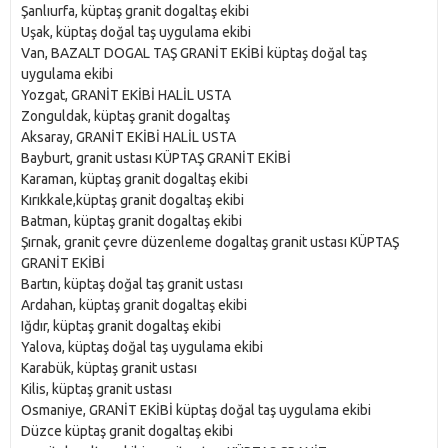
Şanlıurfa, küptaş granit dogaltaş ekibi
Uşak, küptaş doğal taş uygulama ekibi
Van, BAZALT DOGAL TAŞ GRANİT EKİBİ küptaş doğal taş
uygulama ekibi
Yozgat, GRANİT EKİBİ HALİL USTA
Zonguldak, küptaş granit dogaltaş
Aksaray, GRANİT EKİBİ HALİL USTA
Bayburt, granit ustası KÜPTAŞ GRANİT EKİBİ
Karaman, küptaş granit dogaltaş ekibi
Kırıkkale,küptaş granit dogaltaş ekibi
Batman, küptaş granit dogaltaş ekibi
Şırnak, granit çevre düzenleme dogaltaş granit ustası KÜPTAŞ
GRANİT EKİBİ
Bartın, küptaş doğal taş granit ustası
Ardahan, küptaş granit dogaltaş ekibi
Iğdır, küptaş granit dogaltaş ekibi
Yalova, küptaş doğal taş uygulama ekibi
Karabük, küptaş granit ustası
Kilis, küptaş granit ustası
Osmaniye, GRANİT EKİBİ küptaş doğal taş uygulama ekibi
Düzce küptaş granit dogaltaş ekibi