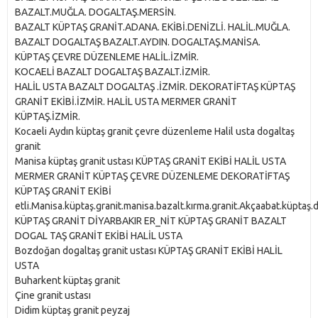
BAZALT.MUĞLA. DOGALTAŞ.MERSİN.
BAZALT KÜPTAŞ GRANİT.ADANA. EKİBİ.DENİZLİ. HALİL.MUĞLA.
BAZALT DOGALTAŞ BAZALT.AYDIN. DOGALTAŞ.MANİSA.
KÜPTAŞ ÇEVRE DÜZENLEME HALİL.İZMİR.
KOCAELİ BAZALT DOGALTAŞ BAZALT.İZMİR.
HALİL USTA BAZALT DOGALTAŞ .İZMİR. DEKORATİFTAŞ KÜPTAŞ
GRANİT EKİBİ.İZMİR. HALİL USTA MERMER GRANİT
KÜPTAŞ.İZMİR.
Kocaeli Aydın küptaş granit çevre düzenleme Halil usta dogaltaş
granit
Manisa küptaş granit ustası KÜPTAŞ GRANİT EKİBİ HALİL USTA
MERMER GRANİT KÜPTAŞ ÇEVRE DÜZENLEME DEKORATİFTAŞ
KÜPTAŞ GRANİT EKİBİ
etli.Manisa.küptaş.granit.manisa.bazalt.kırma.granit.Akçaabat.küptaş
KÜPTAŞ GRANİT DİYARBAKIR ER_NİT KÜPTAŞ GRANİT BAZALT
DOGAL TAŞ GRANİT EKİBİ HALİL USTA
Bozdoğan dogaltaş granit ustası KÜPTAŞ GRANİT EKİBİ HALİL
USTA
Buharkent küptaş granit
Çine granit ustası
Didim küptaş granit peyzaj