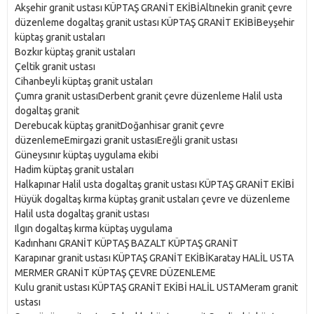
Akşehir granit ustası KÜPTAŞ GRANİT EKİBİAltınekin granit çevre
düzenleme dogaltaş granit ustası KÜPTAŞ GRANİT EKİBİBeyşehir
küptaş granit ustaları
Bozkır küptaş granit ustaları
Çeltik granit ustası
Cihanbeyli küptaş granit ustaları
Çumra granit ustasıDerbent granit çevre düzenleme Halil usta
dogaltaş granit
Derebucak küptaş granitDoğanhisar granit çevre
düzenlemeEmirgazi granit ustasıEreğli granit ustası
Güneysınır küptaş uygulama ekibi
Hadim küptaş granit ustaları
Halkapınar Halil usta dogaltaş granit ustası KÜPTAŞ GRANİT EKİBİ
Hüyük dogaltaş kırma küptaş granit ustaları çevre ve düzenleme
Halil usta dogaltaş granit ustası
Ilgın dogaltaş kırma küptaş uygulama
Kadınhanı GRANİT KÜPTAŞ BAZALT KÜPTAŞ GRANİT
Karapınar granit ustası KÜPTAŞ GRANİT EKİBİKaratay HALİL USTA
MERMER GRANİT KÜPTAŞ ÇEVRE DÜZENLEME
Kulu granit ustası KÜPTAŞ GRANİT EKİBİ HALİL USTAMeram granit
ustası