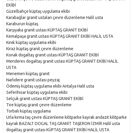
EKİBİ
Güzelbahçe küptaş uygulama ekibi
Karabağlar granit ustaları çevre düzenleme Halil usta
Karaburun küptaş
Karşıyaka granit ustası KÜPTAŞ GRANİT EKİBİ
Kemalpaşa granit ustası KÜPTAŞ GRANİT EKİBİ HALİL USTA
Kınık küptaş uygulama ekibi
Kiraz küptaş granit çevre düzenleme
Konak dogaltaş granit ustası KÜPTAŞ GRANİT EKİBİ
Menderes dogaltaş granit ustası KÜPTAŞ GRANİT EKİBİ HALİL
USTA
Menemen küptaş granit
Narlıdere granit ustası peyzaj
Ödemiş küptaş uygulama ekibi Antalya Halil usta
Seferihisar küptaş uygulama ekibi
Selçuk granit ustası KÜPTAŞ GRANİT EKİBİ
Tire küptaş granit çevre düzenleme
Torbalı küptaş uygulama
Urla kırma taş çevre düzenleme kilitparke kayrak andazit kilitparke
kayrak BAZALT DOGAL TAŞ GRANİT TAŞERON İZMİR Halil usta
dogaltaş granit ustası KÜPTAŞ GRANİT EKİBİ HALİL USTA