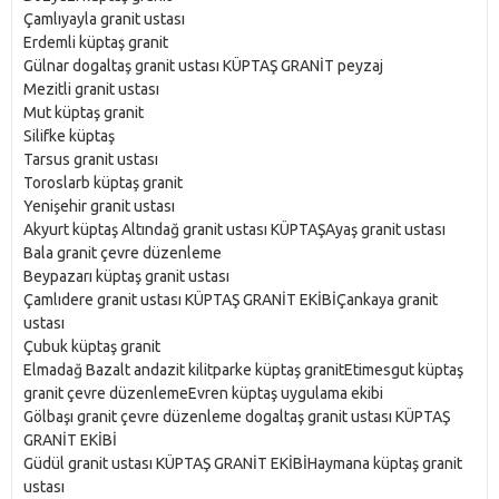
Çamlıyayla granit ustası
Erdemli küptaş granit
Gülnar dogaltaş granit ustası KÜPTAŞ GRANİT peyzaj
Mezitli granit ustası
Mut küptaş granit
Silifke küptaş
Tarsus granit ustası
Toroslarb küptaş granit
Yenişehir granit ustası
Akyurt küptaş Altındağ granit ustası KÜPTAŞAyaş granit ustası
Bala granit çevre düzenleme
Beypazarı küptaş granit ustası
Çamlıdere granit ustası KÜPTAŞ GRANİT EKİBİÇankaya granit
ustası
Çubuk küptaş granit
Elmadağ Bazalt andazit kilitparke küptaş granitEtimesgut küptaş
granit çevre düzenlemeEvren küptaş uygulama ekibi
Gölbaşı granit çevre düzenleme dogaltaş granit ustası KÜPTAŞ
GRANİT EKİBİ
Güdül granit ustası KÜPTAŞ GRANİT EKİBİHaymana küptaş granit
ustası