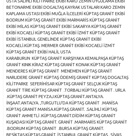
USTA SALİHLİ KİLİTPARKE EKİBİ KARO ZEMİN UYGULAMA EKİBİ
BETONARME EKİBİ DOGALTAŞ KAYRAK USTALARI KARO ZEMİN
KAPLAMA USTASI EKİBİ MUĞLA İLCELERİ KÜPTAŞ GRANİT EKİBİ
BODRUM KÜPTAŞ GRANİT EKİBİ MARMARİS KÜPTAŞ GRANİT
EKİBİ MİLAS KÜPTAŞ GRANİT EKİBİ SAKARYA KÜPTAŞ GRANİT
EKİBİ KOCAELİ KÜPTAŞ GRANİT EKİBİ İZMİT KÜPTAŞ GRANİT
EKİBİ İSTANBUL GENELİNDE KÜPTAŞ GRANİT EKİBİ
KOCAELİ.KÜP.TAŞ. MERMER GRANİT EKİBİ KOCAELİ İZMİT
KÜPTAŞ GRANİT EKİBİ HALİL USTA
KARABURUN KÜPTAŞ GRANİT KARŞIYAKA KEMALPAŞA KÜPTAŞ
GRANİT KINIK KİRAZ KÜPTAŞ GRANİT KONAK KÜPTAŞ GRANİT
MENDERES KÜPTAŞ GRANİT MENEMEN KÜPTAŞ GRANİT
NARLIDERE GRANİT KÜPTAŞ ÖDEMİŞ GRANİT KÜPTAŞ DOGALTAŞ
KİLİTPARKE SEFERİHİSAR KÜPTAŞ GRANİT SELÇUK KÜPTAŞ
GRANİT TİRE KÜPTAŞ GRANİT .TORBALI KÜPTAŞ GRANİT . URLA
.KÜPTAŞ GRANİT PEYZAJ.KÜPTAŞ.GRANİT.ANTALYA.
İNŞAAT.ANTALYA. ,TURGUTLU'DA KÜPTAŞ GRANİT .MANİSA
KÜPTAŞ GRANİT MANİSA.KÜPTAŞ.GRANİT. .SALİHLİ KÜPTAŞ
GRANİT AHMETLİ .KÜPTAŞ.GRANİT.DİDİM KÜPTAŞ GRANİT
KUŞADASI KÜPTAŞ.GRANİT. GRANİT .MARMARİS KÜPTAŞ GRANİT
.BODRUM KÜPTAŞ GRANİT .BURSA KÜPTAŞ GRANİT.
BEŞİKTAŞ.KÜPTAŞ.GRANİT. İSTANBUL GRANİT KÜPTAŞ . SİVAS