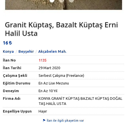
16
Konya
Beyşehir
Akçabelen Mah.
İlan No
1135
İlan Tarihi
29 Mart 2020
Çalışma Şekli
Serbest Çalışma (Freelance)
Eğitim Durumu
En Az Lise Mezunu
Deneyim
En Az 10 Yıl
Firma Adı
KONYA GRANİT KÜPTAŞ BAZALT KÜPTAŞ DOĞAL
TAŞ HALİL USTA
Engelliye Uygun
Hayır
İlan ile ilgili şikayetim var