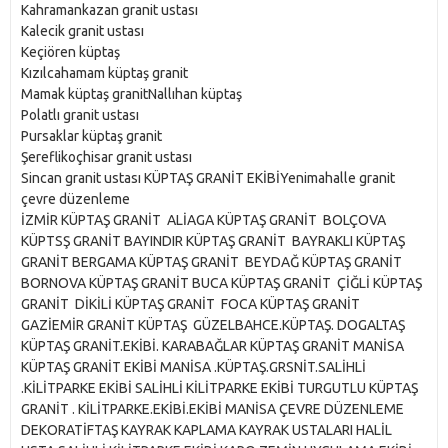
Kahramankazan granit ustası
Kalecik granit ustası
Keçiören küptaş
Kızılcahamam küptaş granit
Mamak küptaş granitNallıhan küptaş
Polatlı granit ustası
Pursaklar küptaş granit
Şereflikoçhisar granit ustası
Sincan granit ustası KÜPTAŞ GRANİT EKİBİYenimahalle granit
çevre düzenleme
İZMİR KÜPTAŞ GRANİT ALİAGA KÜPTAŞ GRANİT BOLÇOVA
KÜPTSŞ GRANİT BAYINDIR KÜPTAŞ GRANİT BAYRAKLI KÜPTAŞ
GRANİT BERGAMA KÜPTAŞ GRANİT BEYDAĞ KÜPTAŞ GRANİT
BORNOVA KÜPTAŞ GRANİT BUCA KÜPTAŞ GRANİT ÇİĞLİ KÜPTAŞ
GRANİT DİKİLİ KÜPTAŞ GRANİT FOCA KÜPTAŞ GRANİT
GAZİEMİR GRANİT KÜPTAŞ GÜZELBAHCE.KÜPTAŞ. DOGALTAŞ
KÜPTAŞ GRANİT.EKİBİ. KARABAĞLAR KÜPTAŞ GRANİT MANİSA
KÜPTAŞ GRANİT EKİBİ MANİSA .KÜPTAŞ.GRSNİT.SALİHLİ
.KİLİTPARKE EKİBİ SALİHLİ KİLİTPARKE EKİBİ TURGUTLU KÜPTAŞ
GRANİT . KİLİTPARKE.EKİBİ.EKİBİ MANİSA ÇEVRE DÜZENLEME
DEKORATİFTAŞ KAYRAK KAPLAMA KAYRAK USTALARI HALİL