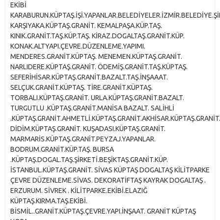
EKİBİ
KARABURUN.KÜPTAŞ.İŞİ.YAPANLAR.BELEDİYELER.İZMİR.BELEDİYE.Şİ
KARŞIYAKA.KÜPTAŞ.GRANİT. KEMALPAŞA.KÜP.TAŞ.
KINIK.GRANİT.TAŞ.KÜP.TAŞ. KİRAZ.DOGALTAŞ.GRANİT.KÜP.
KONAK.ALTYAPI.ÇEVRE.DÜZENLEME.YAPIMI.
MENDERES.GRANİT.KÜPTAŞ. MENEMEN.KÜPTAŞ.GRANİT.
NARLIDERE.KÜPTAŞ.GRANİT. ÖDEMİŞ.GRANİT.TAŞ.KÜPTAŞ.
SEFERİHİSAR.KÜPTAŞ.GRANİT.BAZALT.TAŞ.İNŞAAAT.
SELÇUK.GRANİT.KÜPTAŞ. TİRE.GRANİT.KÜPTAŞ.
TORBALI.KÜPTAŞ.GRANİT. URLA.KÜPTAŞ.GRANİT.BAZALT.
TURGUTLU .KÜPTAŞ.GRANİT.MANİSA BAZALT. SALİHLİ
.KÜPTAŞ.GRANİT.AHMETLİ.KÜPTAŞ.GRANİT.AKHİSAR.KÜPTAŞ.GRANİT
DİDİM.KÜPTAŞ.GRANİT. KUŞADASI.KÜPTAŞ.GRANİT.
MARMARİS.KÜPTAŞ.GRANİT.PEYZAJ.YAPANLAR.
BODRUM.GRANİT.KÜP.TAŞ. BURSA
.KÜPTAŞ.DOGAL.TAŞ.ŞİRKETİ.BEŞİKTAŞ.GRANİT.KÜP.
İSTANBUL.KÜPTAŞ.GRANİT. SİVAS KÜPTAŞ DOGALTAŞ KİLİTPARKE
ÇEVRE DÜZENLEME.SİVAS. DEKORATİFTAŞ KAYRAK DOGALTAŞ .
ERZURUM. SİVREK . KİLİTPARKE.EKİBİ.ELAZIĞ
KÜPTAŞ.KIRMA.TAŞ.EKİBİ.
BİSMİL..GRANİT.KÜPTAŞ.ÇEVRE.YAPI.İNŞAAT. GRANİT KÜPTAŞ