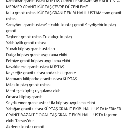
Karapınar granit ustası KÜPTAŞ GRANİT EKİBİKaratay HALİL USTA
MERMER GRANİT KÜPTAŞ ÇEVRE DÜZENLEME
Kulu granit ustası KÜPTAŞ GRANİT EKİBİ HALİL USTAMeram granit
ustası
Sarayönü granit ustasıSelçuklu küptaş granit.Seydişehir küptaş
granit
Taşkent granit ustasıTuzlukçu küptaş
Yalıhüyük granit ustası
Yunak küptaş granit ustaları
Datça küptaş granit uygulama ekibi
Fethiye granit küptaş uygulama ekibi
Kavaklıdere granit ustası KÜPTAŞ
Köyceğiz granit ustası andazit kilitparke
Marmaris kilitparke granit ustası KÜPTAŞ
Milas küptaş granit ustası
Menteşe küptaş uygulama ekibi
Ortaca küptaş granit
Seydikemer granit ustasıUla küptaş uygulama ekibi
Yatağan granit ustası KÜPTAŞ GRANİT EKİBİ HALİL USTA MERMER
GRANİT BAZALT DOGAL TAŞ GRANİT EKİBİ HALİL USTA taşeron
ekibi Tarsus'dur.
Akdeniz küptaş granit