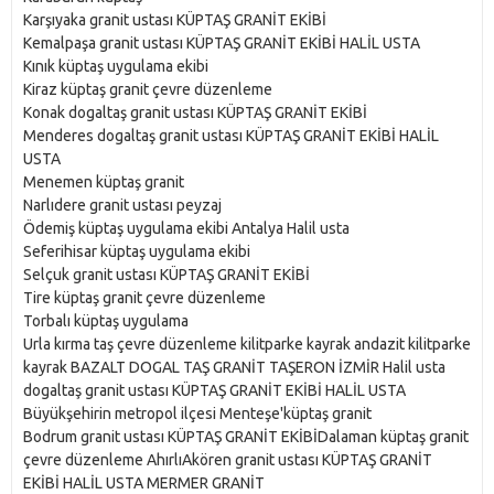
Karşıyaka granit ustası KÜPTAŞ GRANİT EKİBİ
Kemalpaşa granit ustası KÜPTAŞ GRANİT EKİBİ HALİL USTA
Kınık küptaş uygulama ekibi
Kiraz küptaş granit çevre düzenleme
Konak dogaltaş granit ustası KÜPTAŞ GRANİT EKİBİ
Menderes dogaltaş granit ustası KÜPTAŞ GRANİT EKİBİ HALİL
USTA
Menemen küptaş granit
Narlıdere granit ustası peyzaj
Ödemiş küptaş uygulama ekibi Antalya Halil usta
Seferihisar küptaş uygulama ekibi
Selçuk granit ustası KÜPTAŞ GRANİT EKİBİ
Tire küptaş granit çevre düzenleme
Torbalı küptaş uygulama
Urla kırma taş çevre düzenleme kilitparke kayrak andazit kilitparke
kayrak BAZALT DOGAL TAŞ GRANİT TAŞERON İZMİR Halil usta
dogaltaş granit ustası KÜPTAŞ GRANİT EKİBİ HALİL USTA
Büyükşehirin metropol ilçesi Menteşe'küptaş granit
Bodrum granit ustası KÜPTAŞ GRANİT EKİBİDalaman küptaş granit
çevre düzenleme AhırlıAkören granit ustası KÜPTAŞ GRANİT
EKİBİ HALİL USTA MERMER GRANİT