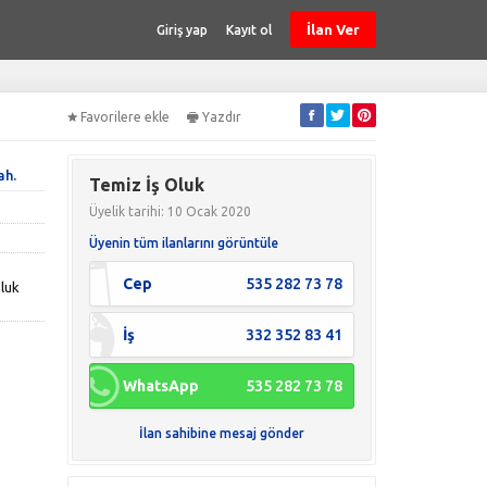
İlan Ver
Giriş yap
Kayıt ol
Favorilere ekle
Yazdır
ah.
Temiz İş Oluk
Üyelik tarihi: 10 Ocak 2020
Üyenin tüm ilanlarını görüntüle
k
Cep
535 282 73 78
Oluk
İş
332 352 83 41
WhatsApp
535 282 73 78
İlan sahibine mesaj gönder