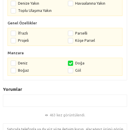
Denize Yakın
Havaalanına Yakın
Toplu Ulaşıma Yakın
Genel Özellikler
İfrazlı
Parselli
Projeli
Köşe Parsel
Manzara
Deniz
Doğa
Boğaz
Göl
Yorumlar
463 kez görüntülendi.
Satıcıyla telefonla ya da yüz yüze iletişim kurup, alacağınız ürünü görüp