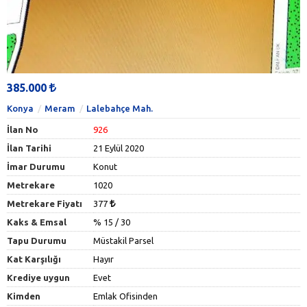
385.000
Konya
Meram
Lalebahçe Mah.
İlan No
926
İlan Tarihi
21 Eylül 2020
İmar Durumu
Konut
Metrekare
1020
Metrekare Fiyatı
377
Kaks & Emsal
% 15 / 30
Tapu Durumu
Müstakil Parsel
Kat Karşılığı
Hayır
Krediye uygun
Evet
Kimden
Emlak Ofisinden