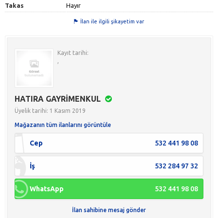
Takas
Hayır
İlan ile ilgili şikayetim var
Kayıt tarihi:
,
HATIRA GAYRİMENKUL
Üyelik tarihi: 1 Kasım 2019
Mağazanın tüm ilanlarını görüntüle
Cep
532 441 98 08
İş
532 284 97 32
WhatsApp
532 441 98 08
İlan sahibine mesaj gönder