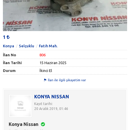
1
Konya
Selçuklu
Fatih Mah.
İlan No
806
İlan Tarihi
15 Haziran 2025
Durum
İkinci El
İlan ile ilgili şikayetim var
KONYA NISSAN
Kayıt tarihi:
20 Aralık 2019, 01:46
Konya Nissan