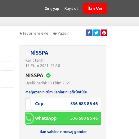
İlan Ver
Giriş yap
Kayıt ol
Favorilere ekle
Yazdır
NİSSPA
Kayıt tarihi:
13 Ekim 2021, 23:38
NİSSPA
Üyelik tarihi: 13 Ekim 2021
Mağazanın tüm ilanlarını görüntüle
Cep
536 683 86 46
WhatsApp
536 683 86 46
İlan sahibine mesaj gönder