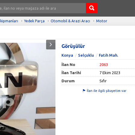
kipmanları
Yedek Parça
Otomobil & Arazi Aracı
Motor
Görüşülür
Konya
Selçuklu
Fatih Mah.
İlan No
2063
İlan Tarihi
7 Ekim 2023
Durum
Sıfır
İlan ile ilgili şikayetim var