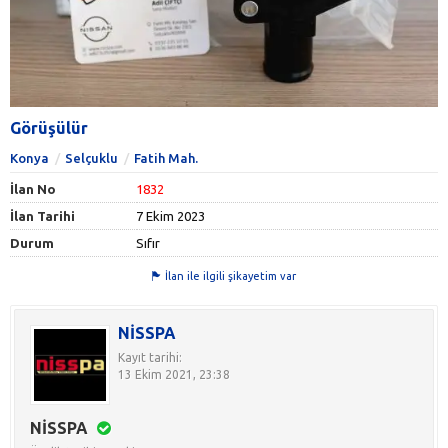
Görüşülür
Konya
Selçuklu
Fatih Mah.
İlan No
1832
İlan Tarihi
7 Ekim 2023
Durum
Sıfır
İlan ile ilgili şikayetim var
NİSSPA
Kayıt tarihi:
13 Ekim 2021, 23:38
NİSSPA