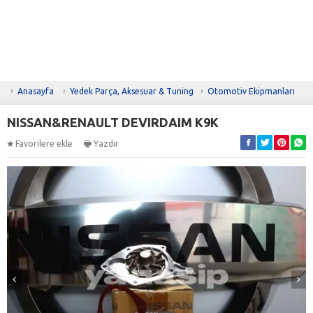
Anasayfa
Yedek Parça, Aksesuar & Tuning
Otomotiv Ekipmanları
NISSAN&RENAULT DEVIRDAIM K9K
Favorilere ekle
Yazdır