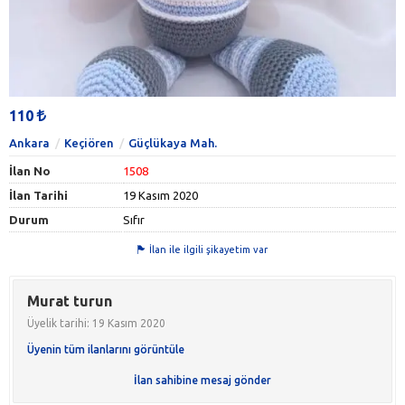
110
Ankara
Keçiören
Güçlükaya Mah.
İlan No
1508
İlan Tarihi
19 Kasım 2020
Durum
Sıfır
İlan ile ilgili şikayetim var
Murat turun
Üyelik tarihi: 19 Kasım 2020
Üyenin tüm ilanlarını görüntüle
İlan sahibine mesaj gönder