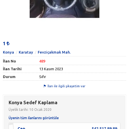
1
Konya
Karatay
Fevziçakmak Mah.
İlan No
489
İlan Tarihi
13 Kasım 2023
Durum
Sıfır
İlan ile ilgili şikayetim var
Konya Sedef Kaplama
Üyelik tarihi: 10 Ocak 2020
Üyenin tüm ilanlarını görüntüle
Cep
542 517 89 89