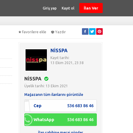
İlan Ver
Giriş yap
Kayıt ol
Favorilere ekle
Yazdır
NİSSPA
Kayıt tarihi:
13 Ekim 2021, 23:38
NİSSPA
Üyelik tarihi: 13 Ekim 2021
Mağazanın tüm ilanlarını görüntüle
Cep
536 683 86 46
WhatsApp
536 683 86 46
İlan sahibine mesaj gönder