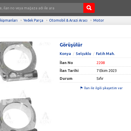
kipmanları
Yedek Parça
Otomobil & Arazi Aracı
Motor
Görüşülür
Konya
Selçuklu
Fatih Mah.
İlan No
2208
İlan Tarihi
7 Ekim 2023
Durum
Sıfır
İlan ile ilgili şikayetim var