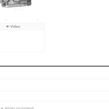
Video
469 kez görüntülendi.