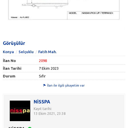
Görüşülür
Konya
Selçuklu
Fatih Mah.
İlan No
2098
İlan Tarihi
7 Ekim 2023
Durum
Sıfır
İlan ile ilgili şikayetim var
NİSSPA
Kayıt tarihi:
13 Ekim 2021, 23:38