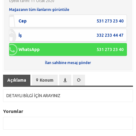
Üyelik tarihi: 11 Ocak 2020
Mağazanın tüm ilanlarını görüntüle
Cep
531 273 23 40
İş
332 233 44 47
WhatsApp
531 273 23 40
İlan sahibine mesaj gönder
Açıklama
Konum
DETAYLI BİLGİ İÇİN ARAYINIZ
Yorumlar