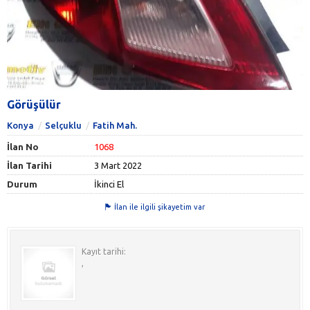
Görüşülür
Konya
Selçuklu
Fatih Mah.
İlan No
1068
İlan Tarihi
3 Mart 2022
Durum
İkinci El
İlan ile ilgili şikayetim var
Kayıt tarihi:
,