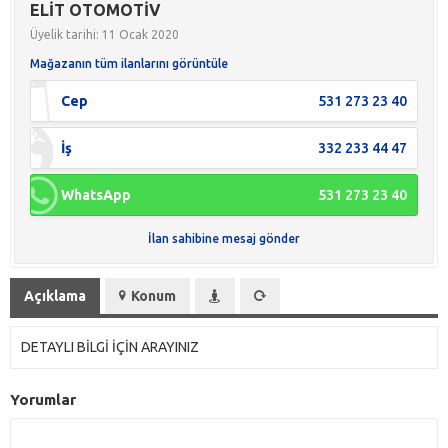
ELİT OTOMOTİV
Üyelik tarihi: 11 Ocak 2020
Mağazanın tüm ilanlarını görüntüle
Cep
531 273 23 40
İş
332 233 44 47
WhatsApp
531 273 23 40
İlan sahibine mesaj gönder
Açıklama
Konum
DETAYLI BİLGİ İÇİN ARAYINIZ
Yorumlar