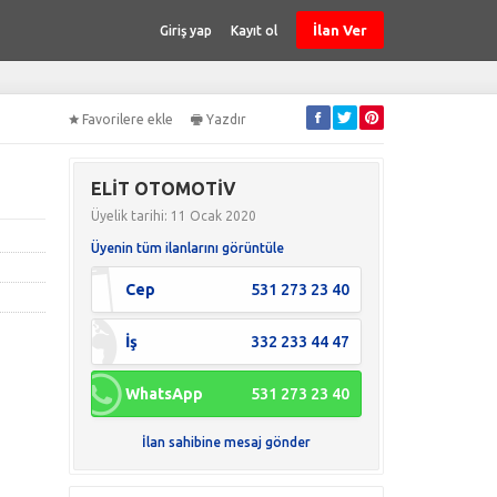
İlan Ver
Giriş yap
Kayıt ol
Favorilere ekle
Yazdır
ELİT OTOMOTİV
Üyelik tarihi: 11 Ocak 2020
Üyenin tüm ilanlarını görüntüle
Cep
531 273 23 40
İş
332 233 44 47
WhatsApp
531 273 23 40
İlan sahibine mesaj gönder