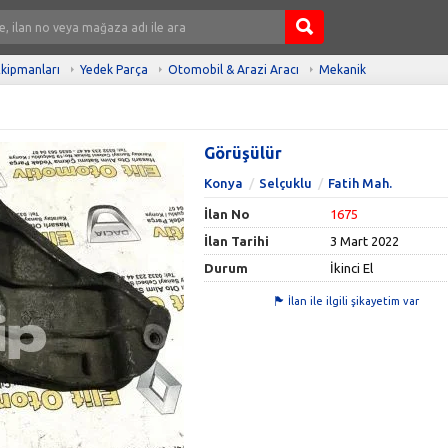
kipmanları
Yedek Parça
Otomobil & Arazi Aracı
Mekanik
Görüşülür
Konya
Selçuklu
Fatih Mah.
İlan No
1675
İlan Tarihi
3 Mart 2022
Durum
İkinci El
İlan ile ilgili şikayetim var