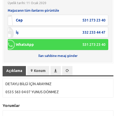
Üyelik tarihi: 11 Ocak 2020
Mağazanın tüm ilanlarını görüntüle
Cep
531 273 23 40
İş
332 233 44 47
WhatsApp
531 273 23 40
İlan sahibine mesaj gönder
Açıklama
Konum
DETAYLI BİLGİ İÇİN ARAYINIZ
0535 563 04 07 YUNUS DÖNMEZ
Yorumlar