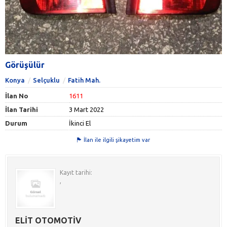
Görüşülür
Konya
Selçuklu
Fatih Mah.
İlan No
1611
İlan Tarihi
3 Mart 2022
Durum
İkinci El
İlan ile ilgili şikayetim var
Kayıt tarihi:
,
ELİT OTOMOTİV