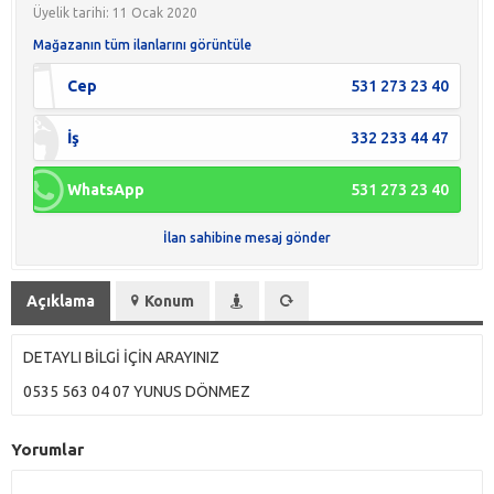
Üyelik tarihi: 11 Ocak 2020
Mağazanın tüm ilanlarını görüntüle
Cep
531 273 23 40
İş
332 233 44 47
WhatsApp
531 273 23 40
İlan sahibine mesaj gönder
Açıklama
Konum
DETAYLI BİLGİ İÇİN ARAYINIZ
0535 563 04 07 YUNUS DÖNMEZ
Yorumlar