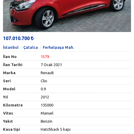
107.010.700
İstanbul
Çatalca
Ferhatpaşa Mah.
İlan No
1579
İlan Tarihi
7 Ocak 2021
Marka
Renault
Seri
Clio
Model
0.9
Yıl
2012
Kilometre
135000
Vites
Manuel
Yakıt
Benzin
Kasa tipi
Hatchback 5 kapı