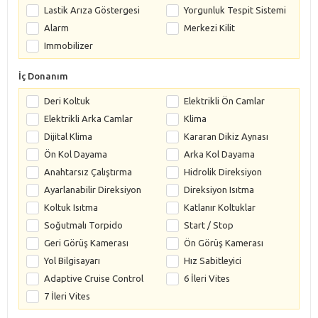
Lastik Arıza Göstergesi
Yorgunluk Tespit Sistemi
Alarm
Merkezi Kilit
Immobilizer
İç Donanım
Deri Koltuk
Elektrikli Ön Camlar
Elektrikli Arka Camlar
Klima
Dijital Klima
Kararan Dikiz Aynası
Ön Kol Dayama
Arka Kol Dayama
Anahtarsız Çalıştırma
Hidrolik Direksiyon
Ayarlanabilir Direksiyon
Direksiyon Isıtma
Koltuk Isıtma
Katlanır Koltuklar
Soğutmalı Torpido
Start / Stop
Geri Görüş Kamerası
Ön Görüş Kamerası
Yol Bilgisayarı
Hız Sabitleyici
Adaptive Cruise Control
6 İleri Vites
7 İleri Vites