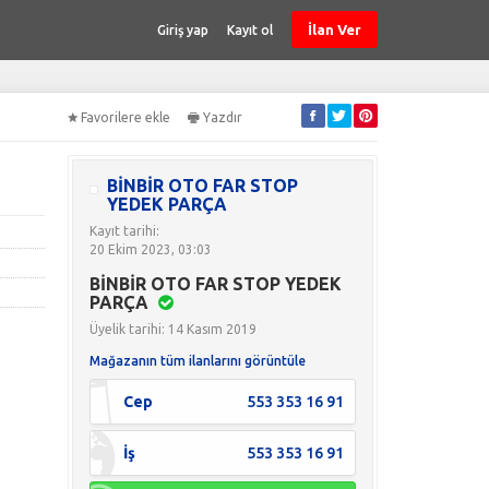
İlan Ver
Giriş yap
Kayıt ol
Favorilere ekle
Yazdır
BİNBİR OTO FAR STOP
YEDEK PARÇA
Kayıt tarihi:
20 Ekim 2023, 03:03
BİNBİR OTO FAR STOP YEDEK
PARÇA
Üyelik tarihi: 14 Kasım 2019
Mağazanın tüm ilanlarını görüntüle
Cep
553 353 16 91
İş
553 353 16 91