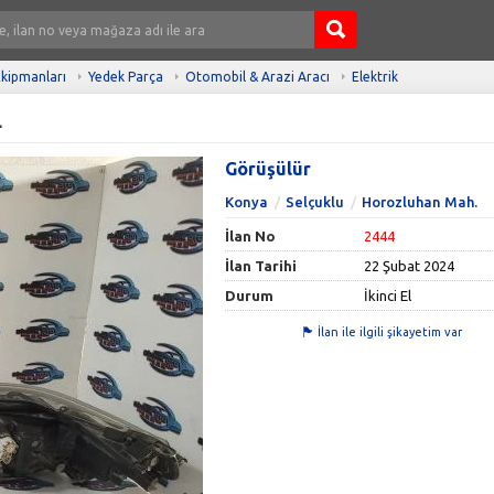
kipmanları
Yedek Parça
Otomobil & Arazi Aracı
Elektrik
L
Görüşülür
Konya
Selçuklu
Horozluhan Mah.
İlan No
2444
İlan Tarihi
22 Şubat 2024
Durum
İkinci El
İlan ile ilgili şikayetim var