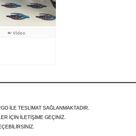
Video
RGO İLE TESLİMAT SAĞLANMAKTADIR.
R İÇİN İLETİŞİME GEÇİNİZ.
EÇEBİLİRSİNİZ.