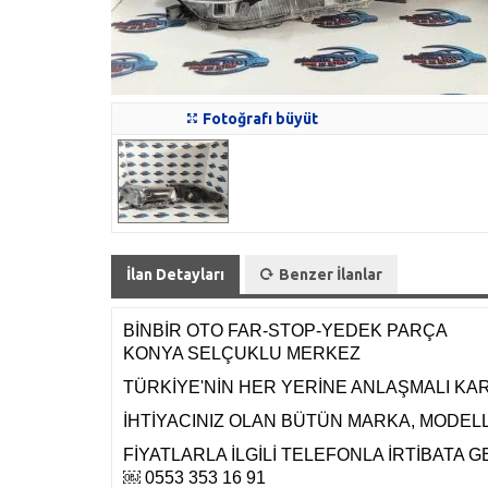
Fotoğrafı büyüt
İlan Detayları
Benzer İlanlar
BİNBİR OTO FAR-STOP-YEDEK PARÇA
KONYA SELÇUKLU MERKEZ
TÜRKİYE'NİN HER YERİNE ANLAŞMALI KA
İHTİYACINIZ OLAN BÜTÜN MARKA, MODELLE
FİYATLARLA İLGİLİ TELEFONLA İRTİBATA G
￼ 0553 353 16 91