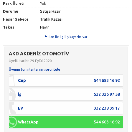
Park Ücreti
Yok
Durumu
Satışa Hazır
Hasar Sebebi
Trafik Kazası
Takas
Hayır
İlan ile ilgili şikayetim var
AKD AKDENİZ OTOMOTİV
Üyelik tarihi: 29 Eylül 2020
Üyenin tüm ilanlarını görüntüle
Cep
544 683 16 92
İş
532 326 97 58
Ev
332 238 39 17
WhatsApp
544 683 16 92