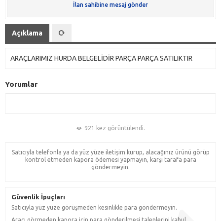
İlan sahibine mesaj gönder
Açıklama
ARAÇLARIMIZ HURDA BELGELİDİR PARÇA PARÇA SATILIKTIR
Yorumlar
921 kez görüntülendi.
Satıcıyla telefonla ya da yüz yüze iletişim kurup, alacağınız ürünü görüp
kontrol etmeden kapora ödemesi yapmayın, karşı tarafa para
göndermeyin.
Güvenlik İpuçları
Satıcıyla yüz yüze görüşmeden kesinlikle para göndermeyin.
Aracı görmeden kapora için para gönderilmesi taleplerini kabul