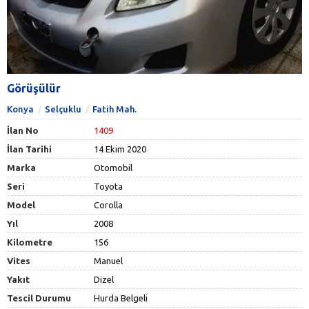
Görüşülür
Konya
Selçuklu
Fatih Mah.
İlan No
1409
İlan Tarihi
14 Ekim 2020
Marka
Otomobil
Seri
Toyota
Model
Corolla
Yıl
2008
Kilometre
156
Vites
Manuel
Yakıt
Dizel
Tescil Durumu
Hurda Belgeli