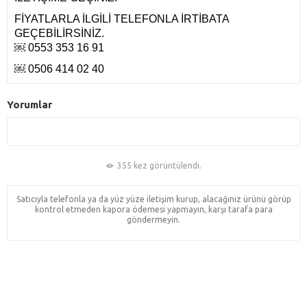
FİYATLARLA İLGİLİ TELEFONLA İRTİBATA
GEÇEBİLİRSİNİZ.
￼ 0553 353 16 91
￼ 0506 414 02 40
Yorumlar
355 kez görüntülendi.
Satıcıyla telefonla ya da yüz yüze iletişim kurup, alacağınız ürünü görüp
kontrol etmeden kapora ödemesi yapmayın, karşı tarafa para
göndermeyin.