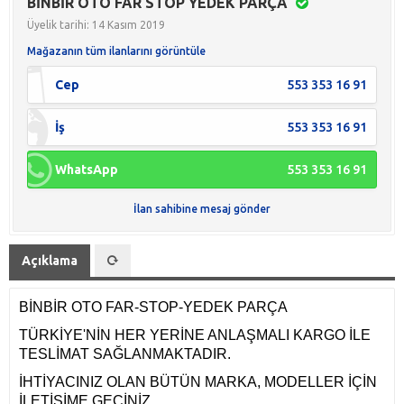
BİNBİR OTO FAR STOP YEDEK PARÇA
Üyelik tarihi: 14 Kasım 2019
Mağazanın tüm ilanlarını görüntüle
Cep
553 353 16 91
İş
553 353 16 91
WhatsApp
553 353 16 91
İlan sahibine mesaj gönder
Açıklama
BİNBİR OTO FAR-STOP-YEDEK PARÇA
TÜRKİYE'NİN HER YERİNE ANLAŞMALI KARGO İLE
TESLİMAT SAĞLANMAKTADIR.
İHTİYACINIZ OLAN BÜTÜN MARKA, MODELLER İÇİN
İLETİŞİME GEÇİNİZ.