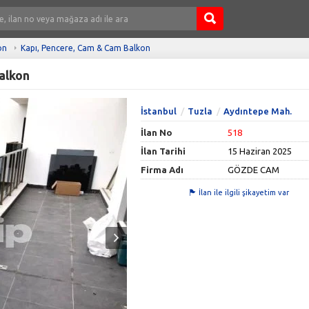
on
Kapı, Pencere, Cam & Cam Balkon
alkon
İstanbul
Tuzla
Aydıntepe Mah.
İlan No
518
İlan Tarihi
15 Haziran 2025
Firma Adı
GÖZDE CAM
İlan ile ilgili şikayetim var