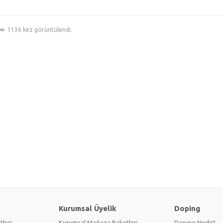
1136 kez görüntülendi.
Kurumsal Üyelik
Doping
tleri
Kurumsal Mağaza Paketleri
Doping Nedir?