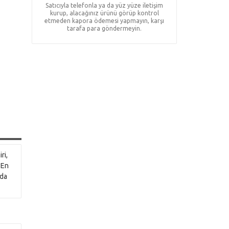
Satıcıyla telefonla ya da yüz yüze iletişim
kurup, alacağınız ürünü görüp kontrol
etmeden kapora ödemesi yapmayın, karşı
tarafa para göndermeyin.
ri,
 En
'da