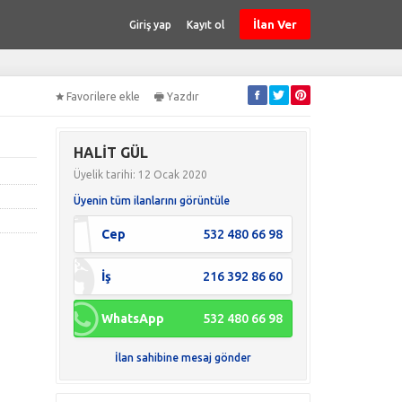
İlan Ver
Giriş yap
Kayıt ol
Favorilere ekle
Yazdır
HALİT GÜL
Üyelik tarihi: 12 Ocak 2020
Üyenin tüm ilanlarını görüntüle
Cep
532 480 66 98
İş
216 392 86 60
WhatsApp
532 480 66 98
İlan sahibine mesaj gönder