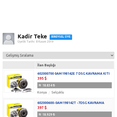
Kadir Teke
BIREYSEL ÜYE
Üyelik Tarihi: 8 Kasım 2019
İlan Başlığı
602000700 0AM198142E 7 DSG KAVRAMA KITI
395
18.834
Konya
Selçuklu
602000600-0AM198142T -7DSG KAVRAMA
397
18.929