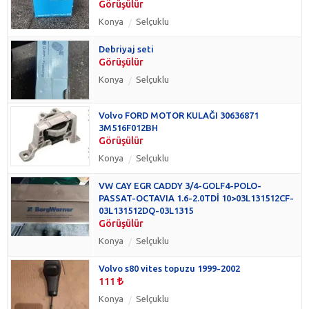
Görüşülür
Konya
Selçuklu
Debriyaj seti
Görüşülür
Konya
Selçuklu
Volvo FORD MOTOR KULAĞI 30636871
3M516F012BH
Görüşülür
Konya
Selçuklu
VW CAY EGR CADDY 3/4-GOLF4-POLO-
PASSAT-OCTAVIA 1.6-2.0TDİ 10>03L131512CF-
03L131512DQ-03L1315
Görüşülür
Konya
Selçuklu
Volvo s80 vites topuzu 1999-2002
111
Konya
Selçuklu