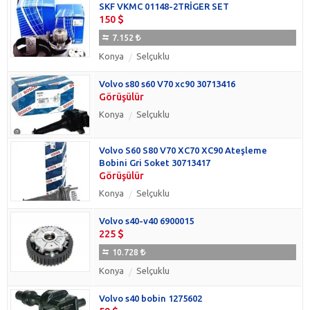
SKF VKMC 01148-2TRİGER SET
150
7.152
Konya
Selçuklu
Volvo s80 s60 V70 xc90 30713416
Görüşülür
Konya
Selçuklu
Volvo S60 S80 V70 XC70 XC90 Ateşleme
Bobini Gri Soket 30713417
Görüşülür
Konya
Selçuklu
Volvo s40-v40 6900015
225
10.728
Konya
Selçuklu
Volvo s40 bobin 1275602