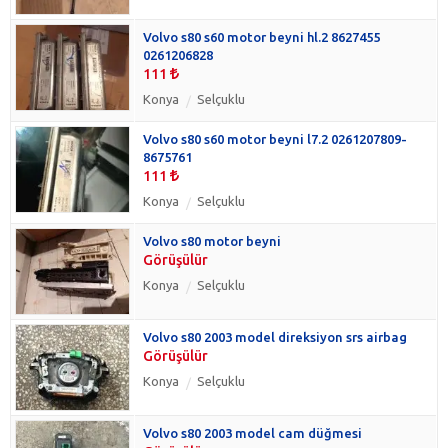
Volvo s80 s60 motor beyni hl.2 8627455
0261206828
111
Konya
Selçuklu
Volvo s80 s60 motor beyni l7.2 0261207809-
8675761
111
Konya
Selçuklu
Volvo s80 motor beyni
Görüşülür
Konya
Selçuklu
Volvo s80 2003 model direksiyon srs airbag
Görüşülür
Konya
Selçuklu
Volvo s80 2003 model cam düğmesi