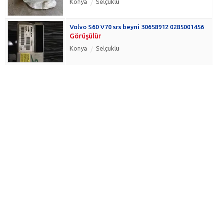
Konya
Selçuklu
Volvo S60 V70 srs beyni 30658912 0285001456
Görüşülür
Konya
Selçuklu