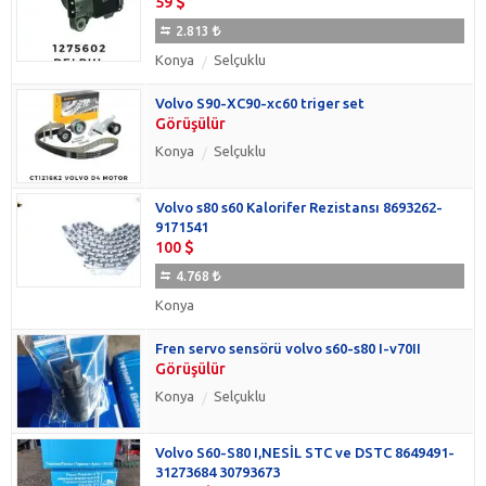
59
2.813
Konya
Selçuklu
Volvo S90-XC90-xc60 triger set
Görüşülür
Konya
Selçuklu
Volvo s80 s60 Kalorifer Rezistansı 8693262-
9171541
100
4.768
Konya
Fren servo sensörü volvo s60-s80 I-v70II
Görüşülür
Konya
Selçuklu
Volvo S60-S80 I,NESİL STC ve DSTC 8649491-
31273684 30793673