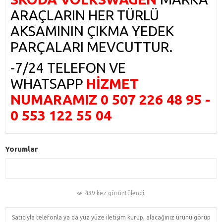
ARAÇLARIN HER TÜRLÜ
AKSAMININ ÇIKMA YEDEK
PARÇALARI MEVCUTTUR.
-7/24 TELEFON VE
WHATSAPP
HİZMET
NUMARAMIZ 0 507 226 48 95 -
0 553 122 55 04
Yorumlar
489 kez görüntülendi.
Satıcıyla telefonla ya da yüz yüze iletişim kurup, alacağınız ürünü görüp