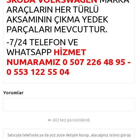
ARAÇLARIN HER TÜRLÜ
AKSAMININ ÇIKMA YEDEK
PARÇALARI MEVCUTTUR.
-7/24 TELEFON VE
WHATSAPP
HİZMET
NUMARAMIZ 0 507 226 48 95 -
0 553 122 55 04
Yorumlar
602 kez görüntülendi.
Satıcıyla telefonla ya da yüz yüze iletişim kurup, alacağınız ürünü görüp