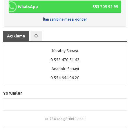
WhatsApp
553 705 92 95
İlan sahibine mesaj gönder
Açıklama
Karatay Sanayi
0 552 470 51 42
Anadolu Sanayi
0 554 644 06 20
Yorumlar
784 kez görüntülendi.