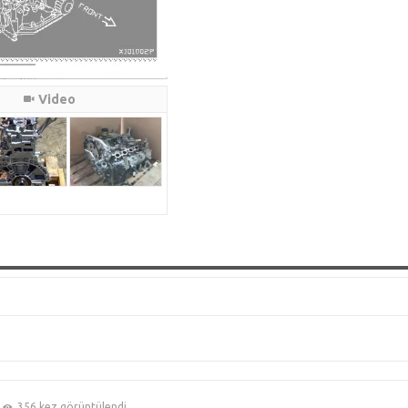
Video
356 kez görüntülendi.