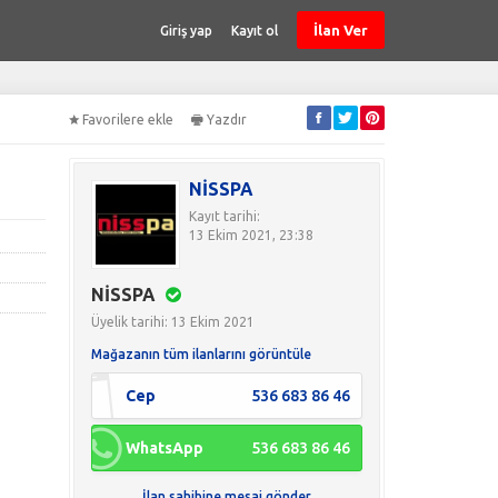
İlan Ver
Giriş yap
Kayıt ol
Favorilere ekle
Yazdır
NİSSPA
Kayıt tarihi:
13 Ekim 2021, 23:38
NİSSPA
Üyelik tarihi: 13 Ekim 2021
Mağazanın tüm ilanlarını görüntüle
Cep
536 683 86 46
WhatsApp
536 683 86 46
İlan sahibine mesaj gönder