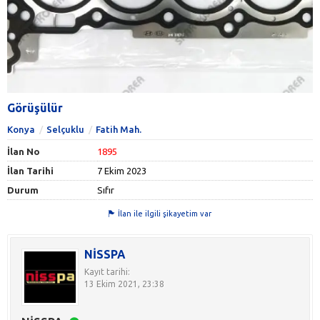
Görüşülür
Konya
Selçuklu
Fatih Mah.
İlan No
1895
İlan Tarihi
7 Ekim 2023
Durum
Sıfır
İlan ile ilgili şikayetim var
NİSSPA
Kayıt tarihi:
13 Ekim 2021, 23:38