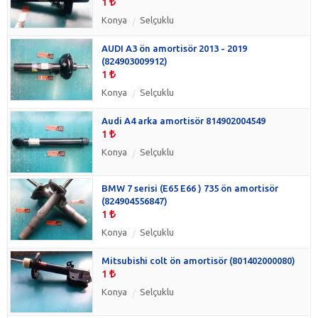
1
Konya
Selçuklu
AUDI A3 ön amortisör 2013 - 2019
(824903009912)
1
Konya
Selçuklu
Audi A4 arka amortisör 814902004549
1
Konya
Selçuklu
BMW 7 serisi (E65 E66 ) 735 ön amortisör
(824904556847)
1
Konya
Selçuklu
Mitsubishi colt ön amortisör (801402000080)
1
Konya
Selçuklu