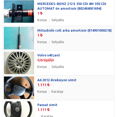
MERCEDES-BENZ 212 E 350 CDI 4M 350 CDI
AUTOMAT ön amortisör (802404001694)
1
Konya
Selçuklu
Mitsubishi colt arka amortisör (814901000218)
1
Konya
Selçuklu
Volvo s40 jant
Görüşülür
Konya
Selçuklu
A6 2012 direksiyon simit
1.111
Konya
Karatay
Passat simit
1.111
Karatay