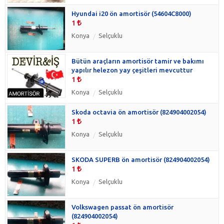
Hyundai i20 ön amortisör (54604C8000)
1
Konya
Selçuklu
Bütün araçların amortisör tamir ve bakımı
yapılır helezon yay çeşitleri mevcuttur
1
Konya
Selçuklu
Skoda octavia ön amortisör (824904002054)
1
Konya
Selçuklu
SKODA SUPERB ön amortisör (824904002054)
1
Konya
Selçuklu
Volkswagen passat ön amortisör
(824904002054)