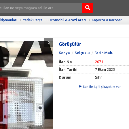
kipmanları
Yedek Parça
Otomobil & Arazi Aracı
Kaporta & Karoser
Görüşülür
Konya
Selçuklu
Fatih Mah.
İlan No
2071
İlan Tarihi
7 Ekim 2023
Durum
Sıfır
İlan ile ilgili şikayetim var