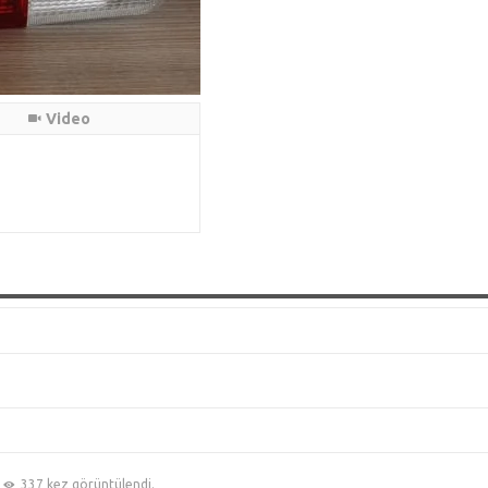
Video
337 kez görüntülendi.