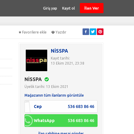
İlan Ver
Giriş yap
Kayıt ol
Favorilere ekle
Yazdır
NİSSPA
Kayıt tarihi:
13 Ekim 2021, 23:38
NİSSPA
Üyelik tarihi: 13 Ekim 2021
Mağazanın tüm ilanlarını görüntüle
Cep
536 683 86 46
WhatsApp
536 683 86 46
İlan sahibine mesaj gönder