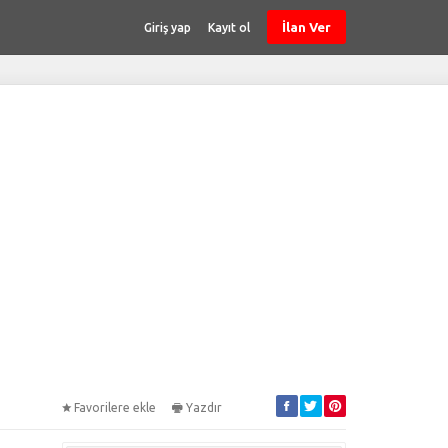
İlan Ver
Giriş yap
Kayıt ol
Favorilere ekle
Yazdır