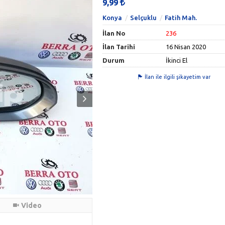
9,99
Konya
Selçuklu
Fatih Mah.
İlan No
236
İlan Tarihi
16 Nisan 2020
Durum
İkinci El
İlan ile ilgili şikayetim var
Video