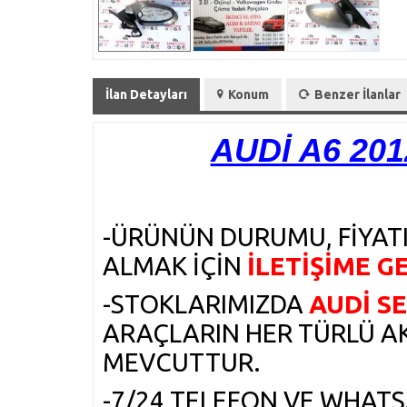
İlan Detayları
Konum
Benzer İlanlar
AUDİ A6 20
-ÜRÜNÜN DURUMU, FİYATI
ALMAK İÇİN
İLETİŞİME G
-STOKLARIMIZDA
AUDİ S
ARAÇLARIN HER TÜRLÜ A
MEVCUTTUR.
-7/24 TELEFON VE WHAT