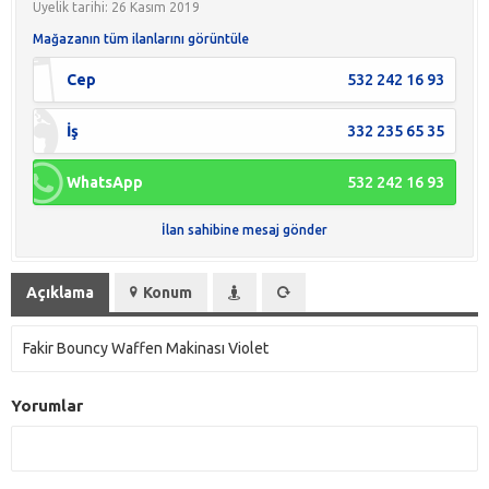
Üyelik tarihi: 26 Kasım 2019
Mağazanın tüm ilanlarını görüntüle
Cep
532 242 16 93
İş
332 235 65 35
WhatsApp
532 242 16 93
İlan sahibine mesaj gönder
Açıklama
Konum
Fakir Bouncy Waffen Makinası Violet
Yorumlar