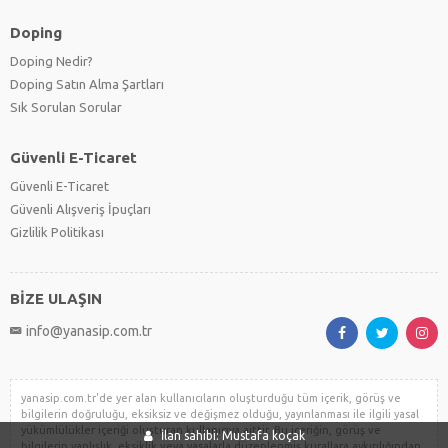
Doping
Doping Nedir?
Doping Satın Alma Şartları
Sık Sorulan Sorular
Güvenli E-Ticaret
Güvenli E-Ticaret
Güvenli Alışveriş İpuçları
Gizlilik Politikası
BİZE ULAŞIN
info@yanasip.com.tr
yanasip.com.tr'de yer alan kullanıcıların oluşturduğu tüm içerik, görüş ve
bilgilerin doğruluğu, eksiksiz ve değişmez olduğu, yayınlanması ile ilgili yasal
yükümlülükler içeriği oluşturan kullanıcıya aittir. Bu içeriğin, görüş ve
İlan sahibi: Mustafa koçak
bilgilerin yanlışlık, eksiklik veya yasalarla düzenlenmiş kurallara aykırılığından